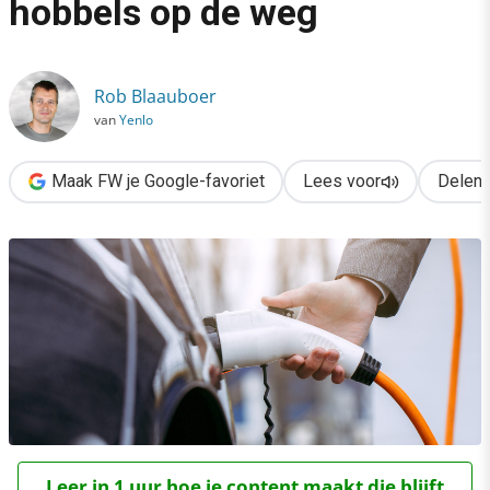
hobbels op de weg
›
Elektrisch rijden: flinke hobbels op de weg
Rob Blaauboer
van
Yenlo
Maak FW je Google-favoriet
Lees voor
Delen
Leer in 1 uur hoe je content maakt die blijft