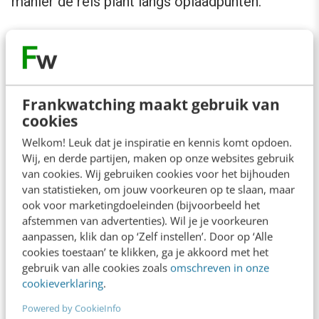
manier de reis plant langs oplaadpunten.
Kleine markt
Als je kijkt naar de opkomst van het aantal
Frankwatching maakt gebruik van
elektrische voertuigen in Nederland ten
cookies
opzichte van van de totale markt, dan is die
Welkom! Leuk dat je inspiratie en kennis komt opdoen.
markt nog dusdanig klein dat er ook nog niet
Wij, en derde partijen, maken op onze websites gebruik
van cookies. Wij gebruiken cookies voor het bijhouden
heel veel omzet in te maken is. Een bekende
van statistieken, om jouw voorkeuren op te slaan, maar
strategie van grote bedrijven is dat als de
ook voor marketingdoeleinden (bijvoorbeeld het
afstemmen van advertenties). Wil je je voorkeuren
markt interessant wordt, er wordt gekeken
aanpassen, klik dan op ‘Zelf instellen’. Door op ‘Alle
welk bedrijf of welke startup een interessante
cookies toestaan’ te klikken, ga je akkoord met het
propositie heeft. Deze wordt vervolgens
gebruik van alle cookies zoals
omschreven in onze
cookieverklaring
.
ingelijfd en op die manier is in één keer de
Powered by CookieInfo
achterstand ingehaald.