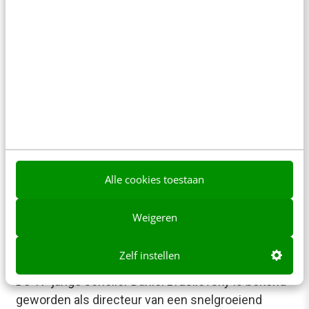
AI & TECH
“Mensen vinden het leuker om naar
geschreeuw te kijken, dan naar elkaar te
luisteren”
CNN was het eerste grote mediabedrijf dat
internet gebruikte als volwaardig medium met
streaming audio en video, een mobiele website en
nieuws…
Alle cookies toestaan
Michiel Frackers
·
16 jaar geleden
Weigeren
AI & TECH
17-jarig wonderkind ontslagen wegens
Zelf instellen
omkoping
De 17-jarige scholier Daniel Brusilovsky is bekend
geworden als directeur van een snelgroeiend