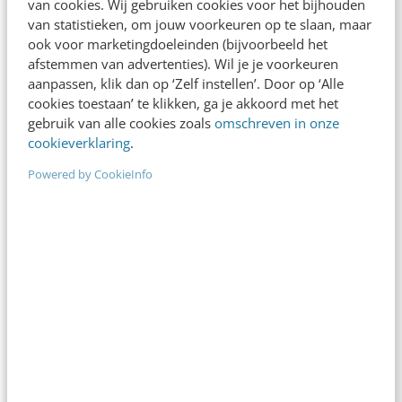
van cookies. Wij gebruiken cookies voor het bijhouden
van statistieken, om jouw voorkeuren op te slaan, maar
AI & TECH
ook voor marketingdoeleinden (bijvoorbeeld het
Andrew Bridges: ‘Reputatie Google en
afstemmen van advertenties). Wil je je voorkeuren
Facebook in geding’
aanpassen, klik dan op ‘Zelf instellen’. Door op ‘Alle
cookies toestaan’ te klikken, ga je akkoord met het
De televisie- en filmindustrie zullen niet hetzelfde
gebruik van alle cookies zoals
omschreven in onze
lot ondergaan als de muziekindustrie. En Google
cookieverklaring
.
en Facebook moeten hard werken aan hun
Powered by CookieInfo
reputatie…
Michiel Frackers
·
16 jaar geleden
MARKETING
‘Microsoft wint van Apple’
Waren we vorige week te gast op het dakterras
van een penthouse met fenomenaal uitzicht over
de skyline van San Francisco, deze…
Michiel Frackers
·
16 jaar geleden