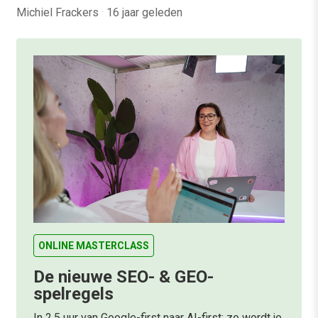
Michiel Frackers
·
16 jaar geleden
ONLINE MASTERCLASS
De nieuwe SEO- & GEO-
spelregels
In 2,5 uur van Google-first naar AI-first: zo wordt je