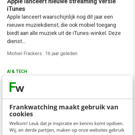
Apple lanceert nieuwe streaming versie
iTunes
Apple lanceert waarschijnlijk nog dit jaar een
nieuwe muziekdienst, die ook mobiel toegang
biedt aan alle muziek uit de iTunes-winkel. Deze
dienst…
Michiel Frackers
·
16 jaar geleden
AI & TECH
’40 internetbedrijven bereiden een
beursgang voor’
Ruim 40 internetbedrijven bereiden een beursgang
voor, waaronder bekende ondernemingen als
Frankwatching maakt gebruik van
LinkedIn, Facebook en Twitter. Dat stelt Andrew
cookies
Anker, voormalig topman van…
Welkom! Leuk dat je inspiratie en kennis komt opdoen.
Wij, en derde partijen, maken op onze websites gebruik
Michiel Frackers
·
16 jaar geleden