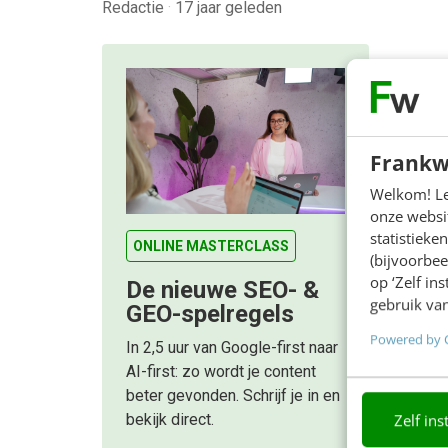
Redactie
·
17 jaar geleden
Frankw
Welkom! Leu
onze websit
statistiek
ONLINE MASTERCLASS
(bijvoorbee
op ‘Zelf in
De nieuwe SEO- &
gebruik van
GEO-spelregels
Powered by 
In 2,5 uur van Google-first naar
AI-first: zo wordt je content
beter gevonden. Schrijf je in en
Zelf ins
bekijk direct.