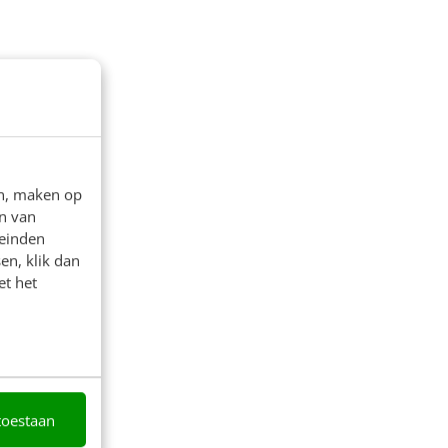
en, maken op
n van
leinden
en, klik dan
et het
toestaan