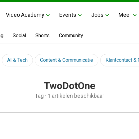
Video Academy
Events
Jobs
Meer
ng
Social
Shorts
Community
AI & Tech
Content & Communicatie
Klantcontact &
TwoDotOne
Tag
·
1 artikelen beschikbaar