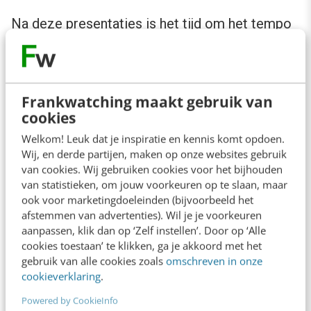
Na deze presentaties is het tijd om het tempo
enigszins op te voeren. Drie bedrijven of
startups tonen hun werk of concept binnen 20
minuten.
Frankwatching maakt gebruik van
cookies
De eerste die aantreedt is Wimer Hazenberg
Welkom! Leuk dat je inspiratie en kennis komt opdoen.
van Booreiland. Hij spreekt over een applicatie
Wij, en derde partijen, maken op onze websites gebruik
van cookies. Wij gebruiken cookies voor het bijhouden
die zij gemaakt hebben voor de iPhone,
van statistieken, om jouw voorkeuren op te slaan, maar
genaamd
Okimok
(afgeleid van “Ok, I’m ok”).
ook voor marketingdoeleinden (bijvoorbeeld het
afstemmen van advertenties). Wil je je voorkeuren
Doel van de applicatie is dat je een slideshow
aanpassen, klik dan op ‘Zelf instellen’. Door op ‘Alle
van je foto’s kunt mailen naar vrienden. Ze zien
cookies toestaan’ te klikken, ga je akkoord met het
gebruik van alle cookies zoals
omschreven in onze
hun applicatie dan ook als social networking à
cookieverklaring
.
la Twitter, maar dan via foto’s. De applicatie ligt
Powered by CookieInfo
overigens nu voor toestemming bij Apple.