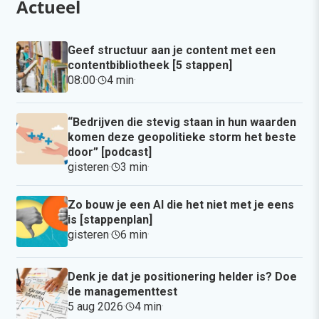
Actueel
Geef structuur aan je content met een
contentbibliotheek [5 stappen]
08:00
·
4 min
·
“Bedrijven die stevig staan in hun waarden
komen deze geopolitieke storm het beste
door” [podcast]
gisteren
·
3 min
·
Zo bouw je een AI die het niet met je eens
is [stappenplan]
gisteren
·
6 min
·
Denk je dat je positionering helder is? Doe
de managementtest
5 aug 2026
·
4 min
·