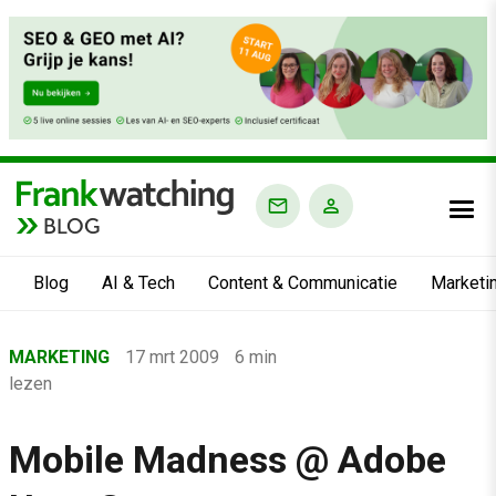
BLOG
Blog
AI & Tech
Content & Communicatie
Marketi
Home
MARKETING
17 mrt 2009
6 min
›
lezen
Blog
›
Mobile Madness @ Adobe
Marketing