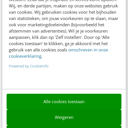
Wij, en derde partijen, maken op onze websites gebruik
Nieuwsbrieven
van cookies. Wij gebruiken cookies voor het bijhouden
van statistieken, om jouw voorkeuren op te slaan, maar
Over ons
ook voor marketingdoeleinden (bijvoorbeeld het
afstemmen van advertenties). Wil je je voorkeuren
Ons team
aanpassen, klik dan op ‘Zelf instellen’. Door op ‘Alle
cookies toestaan’ te klikken, ga je akkoord met het
Werken bij
gebruik van alle cookies zoals
omschreven in onze
Whitepapers
cookieverklaring
.
Powered by CookieInfo
Blog
AI & Tech
Content & Communicatie
Klantcontact & CX
Alle cookies toestaan
Marketing
Weigeren
Social