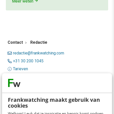
Meer weten
Contact
Redactie
redactie@frankwatching.com
+31 30 200 1045
Tarieven
Meer contactopties
Frankwatching
Frankwatching maakt gebruik van
Adverteren
cookies
Welkom! Leuk dat je inspiratie en kennis komt opdoen.
Contact