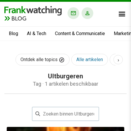
BLOG
Blog
AI & Tech
Content & Communicatie
Marketi
›
Ontdek alle topics
Alle artikelen
AI & Te
UItburgeren
Tag
·
1 artikelen beschikbaar