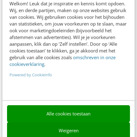
Welkom! Leuk dat je inspiratie en kennis komt opdoen.
Contact
Wij, en derde partijen, maken op onze websites gebruik
van cookies. Wij gebruiken cookies voor het bijhouden
Nieuwsbrieven
van statistieken, om jouw voorkeuren op te slaan, maar
ook voor marketingdoeleinden (bijvoorbeeld het
Over ons
afstemmen van advertenties). Wil je je voorkeuren
aanpassen, klik dan op ‘Zelf instellen’. Door op ‘Alle
Ons team
cookies toestaan’ te klikken, ga je akkoord met het
Werken bij
gebruik van alle cookies zoals
omschreven in onze
cookieverklaring
.
Whitepapers
Powered by CookieInfo
Blog
AI & Tech
Content & Communicatie
Alle cookies toestaan
Klantcontact & CX
Marketing
Weigeren