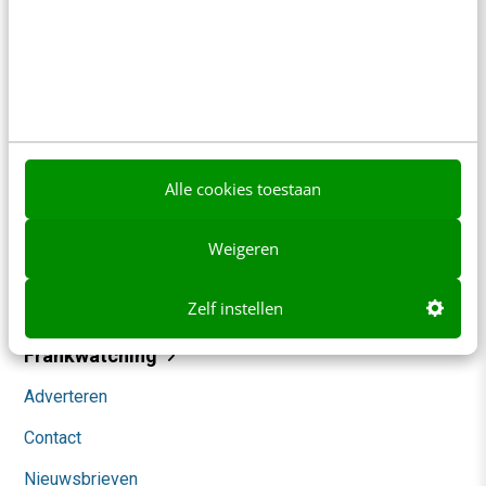
Contact
Redactie
redactie@frankwatching.com
Alle cookies toestaan
+31 30 200 1045
Tarieven
Weigeren
Meer contactopties
Zelf instellen
Frankwatching
Adverteren
Contact
Nieuwsbrieven