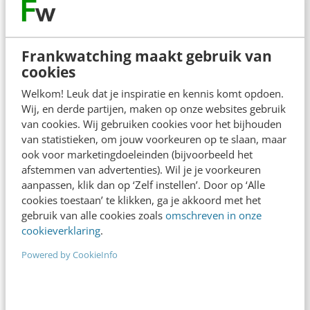
Frankwatching maakt gebruik van
cookies
Welkom! Leuk dat je inspiratie en kennis komt opdoen.
Wij, en derde partijen, maken op onze websites gebruik
van cookies. Wij gebruiken cookies voor het bijhouden
van statistieken, om jouw voorkeuren op te slaan, maar
ook voor marketingdoeleinden (bijvoorbeeld het
ONLINE MASTERCLASS
afstemmen van advertenties). Wil je je voorkeuren
De nieuwe SEO- & GEO-
aanpassen, klik dan op ‘Zelf instellen’. Door op ‘Alle
spelregels
cookies toestaan’ te klikken, ga je akkoord met het
gebruik van alle cookies zoals
omschreven in onze
In 2,5 uur van Google-first naar AI-first: zo wordt je
cookieverklaring
.
content beter gevonden. Schrijf je in en bekijk
Powered by CookieInfo
direct.
Meer weten