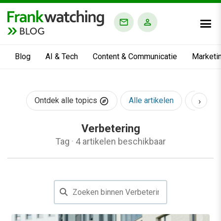
BLOG
Blog
AI & Tech
Content & Communicatie
Marketi
›
Ontdek alle topics
Alle artikelen
AI & Te
Verbetering
Tag
·
4 artikelen beschikbaar