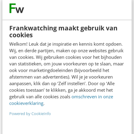
Frankwatching maakt gebruik van
cookies
Welkom! Leuk dat je inspiratie en kennis komt opdoen.
Wij, en derde partijen, maken op onze websites gebruik
van cookies. Wij gebruiken cookies voor het bijhouden
van statistieken, om jouw voorkeuren op te slaan, maar
ook voor marketingdoeleinden (bijvoorbeeld het
ONLINE MASTERCLASS
afstemmen van advertenties). Wil je je voorkeuren
aanpassen, klik dan op ‘Zelf instellen’. Door op ‘Alle
De nieuwe SEO- & GEO-
cookies toestaan’ te klikken, ga je akkoord met het
spelregels
gebruik van alle cookies zoals
omschreven in onze
cookieverklaring
.
In 2,5 uur van Google-first naar AI-first: zo wordt je
content beter gevonden. Schrijf je in en bekijk
Powered by CookieInfo
direct.
Meer weten