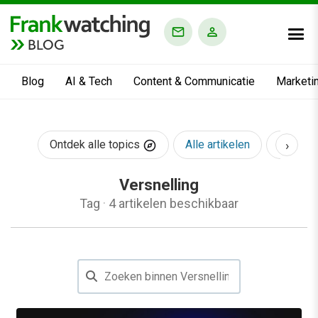
BLOG
Blog
AI & Tech
Content & Communicatie
Marketi
›
Ontdek alle topics
Alle artikelen
AI & Te
Versnelling
Tag
·
4 artikelen beschikbaar