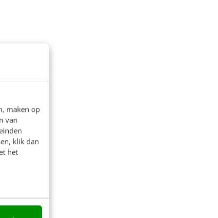
en, maken op
n van
leinden
en, klik dan
et het