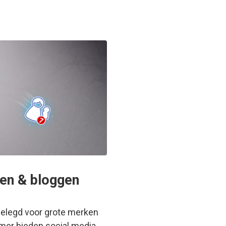
ken & bloggen
ggelegd voor grote merken
emer bieden social media