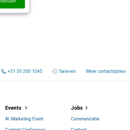
toestaan
+31 30 200 1045
Tarieven
Meer contactopties
Events
Jobs
AI Marketing Event
Communicatie
Content Conference
Content