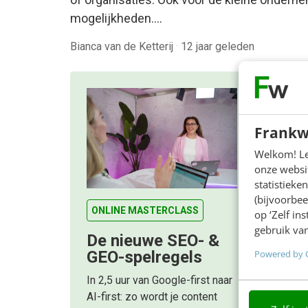
mogelijkheden.…
Bianca van de Ketterij
·
12 jaar geleden
Frankw
Welkom! Leu
onze websit
statistiek
(bijvoorbee
ONLINE MASTERCLASS
op ‘Zelf in
gebruik van
De nieuwe SEO- &
Powered by 
GEO-spelregels
In 2,5 uur van Google-first naar
AI-first: zo wordt je content