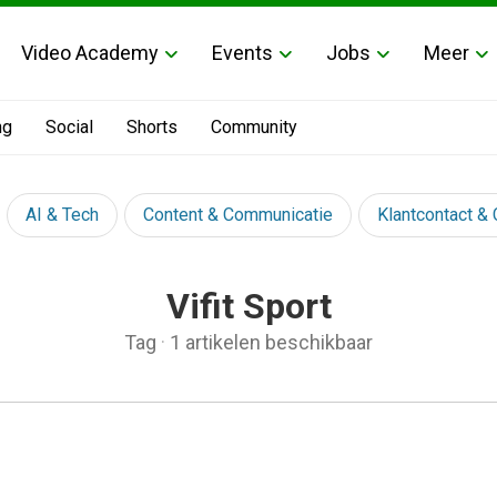
Video Academy
Events
Jobs
Meer
ng
Social
Shorts
Community
AI & Tech
Content & Communicatie
Klantcontact &
Vifit Sport
Tag
·
1 artikelen beschikbaar