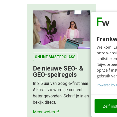
Frankw
Welkom! Leu
onze websit
ONLINE MASTERCLASS
statistiek
(bijvoorbee
De nieuwe SEO- &
op ‘Zelf in
GEO-spelregels
gebruik van
In 2,5 uur van Google-first naar
Powered by 
AI-first: zo wordt je content
beter gevonden. Schrijf je in en
bekijk direct.
Zelf ins
Meer weten