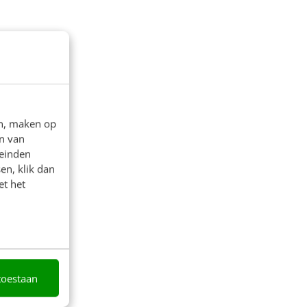
en, maken op
n van
leinden
en, klik dan
et het
toestaan