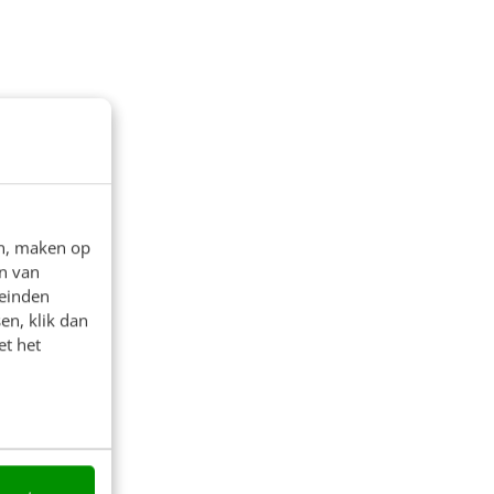
en, maken op
n van
leinden
en, klik dan
et het