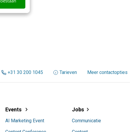
toestaan
+31 30 200 1045
Tarieven
Meer contactopties
Events
Jobs
AI Marketing Event
Communicatie
Content Conference
Content