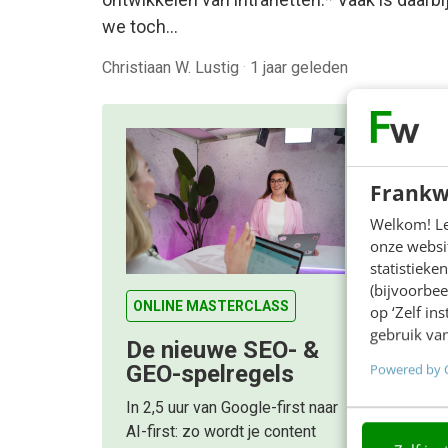
we toch…
Christiaan W. Lustig
·
1 jaar geleden
Frankw
Welkom! Leu
onze websit
statistiek
(bijvoorbee
ONLINE MASTERCLASS
op ‘Zelf in
gebruik van
De nieuwe SEO- &
Powered by 
GEO-spelregels
In 2,5 uur van Google-first naar
AI-first: zo wordt je content