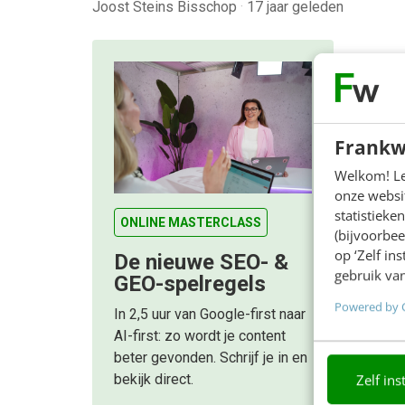
Joost Steins Bisschop
·
17 jaar geleden
Frankw
Welkom! Leu
onze websit
statistiek
ONLINE MASTERCLASS
(bijvoorbee
op ‘Zelf in
De nieuwe SEO- &
gebruik van
GEO-spelregels
Powered by 
In 2,5 uur van Google-first naar
AI-first: zo wordt je content
beter gevonden. Schrijf je in en
Zelf ins
bekijk direct.