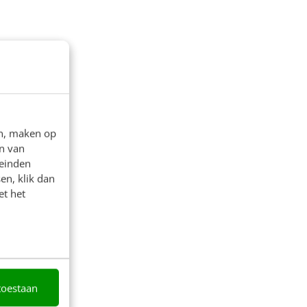
en, maken op
n van
leinden
en, klik dan
et het
toestaan