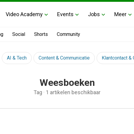
Video Academy
Events
Jobs
Meer
ng
Social
Shorts
Community
AI & Tech
Content & Communicatie
Klantcontact &
Weesboeken
Tag
·
1 artikelen beschikbaar