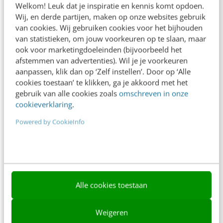
Welkom! Leuk dat je inspiratie en kennis komt opdoen.
Contact
Wij, en derde partijen, maken op onze websites gebruik
van cookies. Wij gebruiken cookies voor het bijhouden
Nieuwsbrieven
van statistieken, om jouw voorkeuren op te slaan, maar
ook voor marketingdoeleinden (bijvoorbeeld het
Over ons
afstemmen van advertenties). Wil je je voorkeuren
aanpassen, klik dan op ‘Zelf instellen’. Door op ‘Alle
Ons team
cookies toestaan’ te klikken, ga je akkoord met het
Werken bij
gebruik van alle cookies zoals
omschreven in onze
cookieverklaring
.
Whitepapers
Powered by CookieInfo
Blog
AI & Tech
Content & Communicatie
Alle cookies toestaan
Klantcontact & CX
Marketing
Weigeren