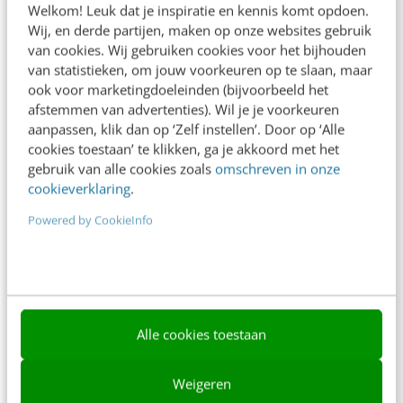
Welkom! Leuk dat je inspiratie en kennis komt opdoen.
Contact
Wij, en derde partijen, maken op onze websites gebruik
van cookies. Wij gebruiken cookies voor het bijhouden
Nieuwsbrieven
van statistieken, om jouw voorkeuren op te slaan, maar
ook voor marketingdoeleinden (bijvoorbeeld het
Over ons
afstemmen van advertenties). Wil je je voorkeuren
aanpassen, klik dan op ‘Zelf instellen’. Door op ‘Alle
Ons team
cookies toestaan’ te klikken, ga je akkoord met het
Werken bij
gebruik van alle cookies zoals
omschreven in onze
cookieverklaring
.
Whitepapers
Powered by CookieInfo
Blog
AI & Tech
Content & Communicatie
Alle cookies toestaan
Klantcontact & CX
Marketing
Weigeren