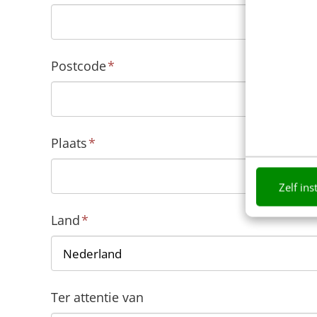
Postcode
*
Plaats
*
Zelf ins
Land
*
Ter attentie van