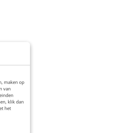
lle. Iedereen die werkzaam is bij een Vlaamse kmo kan subs
en, maken op
n van
leinden
en, klik dan
et het