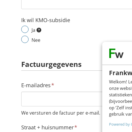
Ik wil KMO-subsidie
De (online) trainingen en opleidingen v
Ja
Nee
Factuurgegevens
Frankw
Welkom! Leu
E-mailadres
*
onze websit
statistiek
(bijvoorbee
op ‘Zelf in
We versturen de factuur per e-mail.
gebruik van
Powered by 
Straat + huisnummer
*