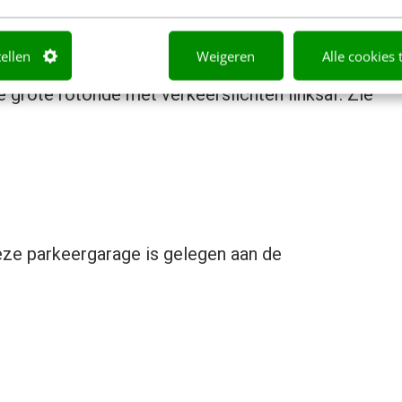
e afslag 30, Veemarkthallen.
tellen
Weigeren
Alle cookies 
 en vervolgens de borden ‘Hoog Catharijne’.
e grote rotonde met verkeerslichten linksaf. Zie
ze parkeergarage is gelegen aan de