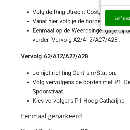
Volg de Ring Utrecht Oost, hier neem j
Zelf ins
Vanaf hier volg je de borden ‘Centrum’
Eenmaal op de Weerdsingel ga je bij d
verder ‘Vervolg A2/A12/A27/A28’.
Vervolg A2/A12/A27/A28
Je rijdt richting Centrum/Station.
Volg vervolgens de borden met P1. De
Spoorstraat.
Kies vervolgens P1 Hoog Catharijne.
Eenmaal geparkeerd