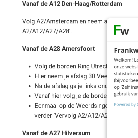
Vanaf de A12 Den-Haag/Rotterdam
Volg A2/Amsterdam en neem afslag 8 Utrec
A2/A12/A27/A28’.
Vanaf de A28 Amersfoort
Frankw
Welkom! Leu
Volg de borden Ring Utrecht/Jaarbeurs
onze websit
statistiek
Hier neem je afslag 30 Veemarkthallen
(bijvoorbee
Na de afslag ga je links onder de snel
op ‘Zelf in
gebruik van
Vanaf hier volg je de borden ‘Centrum’
Powered by 
Eenmaal op de Weerdsingel ga je bij d
verder ‘Vervolg A2/A12/A27/A28’.
Vanaf de A27 Hilversum