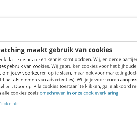
ht Centrum. Zie verder ‘Vervolg
atching maakt gebruik van cookies
k dat je inspiratie en kennis komt opdoen. Wij, en derde partij
 (A27), daarna richting Utrecht-Noord.
es gebruik van cookies. Wij gebruiken cookies voor het bijhoude
en, om jouw voorkeuren op te slaan, maar ook voor marketingdoe
.
ld het afstemmen van advertenties). Wil je je voorkeuren aanpass
weg door.
stellen’. Door op ‘Alle cookies toestaan’ te klikken, ga je akkoord m
 alle cookies zoals
omschreven in onze cookieverklaring
.
 en vervolgens de borden ‘Hoog Catharijne’.
CookieInfo
e grote rotonde met verkeerslichten linksaf. Zie