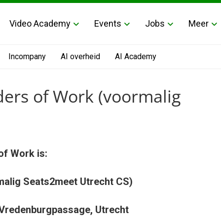
Video Academy
Events
Jobs
Meer
Incompany
AI overheid
AI Academy
ers of Work (voormalig
f Work is:
alig Seats2meet Utrecht CS)
Vredenburgpassage, Utrecht