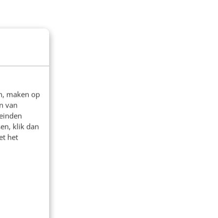
en, maken op
n van
leinden
en, klik dan
et het