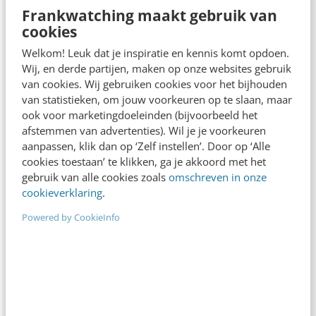
Advies nodig?
Frankwatching maakt gebruik van
cookies
Welkom! Leuk dat je inspiratie en kennis komt opdoen.
Wij, en derde partijen, maken op onze websites gebruik
Reviews
van cookies. Wij gebruiken cookies voor het bijhouden
van statistieken, om jouw voorkeuren op te slaan, maar
ook voor marketingdoeleinden (bijvoorbeeld het
afstemmen van advertenties). Wil je je voorkeuren
aanpassen, klik dan op ‘Zelf instellen’. Door op ‘Alle
8
cookies toestaan’ te klikken, ga je akkoord met het
gebruik van alle cookies zoals
omschreven in onze
Leuke en duidelijke cursus. Er wordt
cookieverklaring
.
enthousiast gepraat over het onderwerp en Bart
Powered by CookieInfo
heeft duidelijk veel kennis van het onderwerp.
Zeker dingen gehoord die ik mee kan nemen in
mijn dagelijkse werkzaamheden!
Eva
29 okt 2024