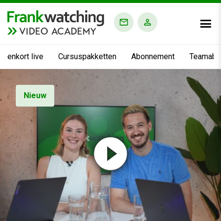
VIDEO ACADEMY
nnenkort live
Cursuspakketten
Abonnement
Teamabo
Nieuw