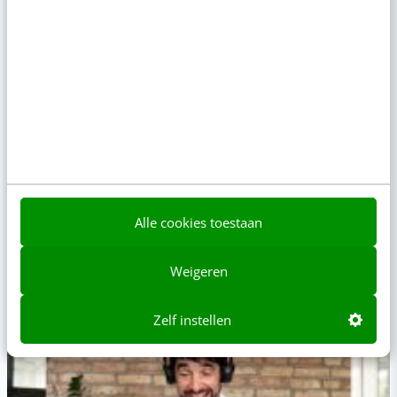
Over algoritmes, consistentie, technieken en structuren
Alle cookies toestaan
ONLINE CURSUS
Facebook & Instagram (Meta)
Weigeren
advertising (plus)
Maak advertenties die jouw doelgroep doet stoppen met
Zelf instellen
scrollen