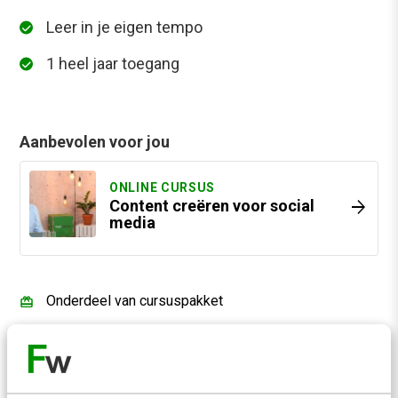
Leer in je eigen tempo
1 heel jaar toegang
Aanbevolen voor jou
ONLINE CURSUS
arrow_forward
Content creëren voor social
media
Onderdeel van cursuspakket
Onderdeel van cursuspakket