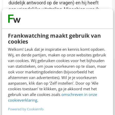
duidelijk antwoord op de vragen) en hij heeft
een vriendelijke uitstraling. Misschien was ik
gewoon niet de beoogde deelnemer voor dit
webinar...
Frankwatching maakt gebruik van
Deborah
20 mei 2025
cookies
Welkom! Leuk dat je inspiratie en kennis komt opdoen.
Wij, en derde partijen, maken op onze websites gebruik
van cookies. Wij gebruiken cookies voor het bijhouden
van statistieken, om jouw voorkeuren op te slaan, maar
Anderen bekeken ook
ook voor marketingdoeleinden (bijvoorbeeld het
afstemmen van advertenties). Wil je je voorkeuren
aanpassen, klik dan op ‘Zelf instellen’. Door op ‘Alle
cookies toestaan’ te klikken, ga je akkoord met het
gebruik van alle cookies zoals
omschreven in onze
cookieverklaring
.
Powered by CookieInfo