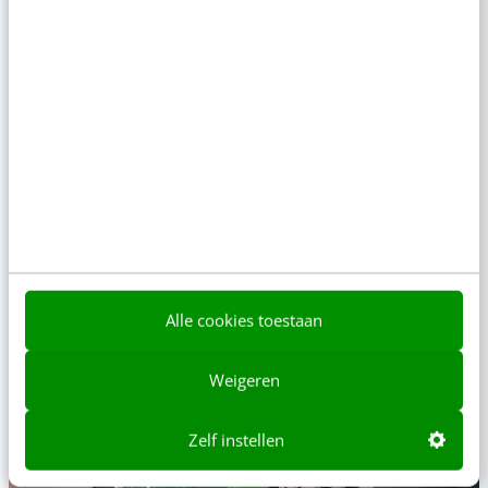
Digital marketing plan
Schrijf een strategisch en operationeel digital marketingplan
met AI ondersteuning
Alle cookies toestaan
ONLINE CURSUS
Weigeren
Abonnement Video Academy
Zelf instellen