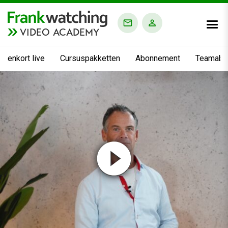
VIDEO ACADEMY
nnenkort live
Cursuspakketten
Abonnement
Teamabo