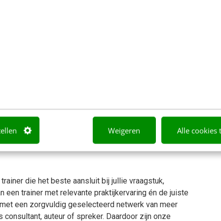
tot een 9 uur online cursussen die bijdragen aan het
arnaast helpen deze cursussen om digital marketing
ie
tellen
Weigeren
Alle cookies 
ainer die het beste aansluit bij jullie vraagstuk,
 een trainer met relevante praktijkervaring én de juiste
 met een zorgvuldig geselecteerd netwerk van meer
ls consultant, auteur of spreker. Daardoor zijn onze