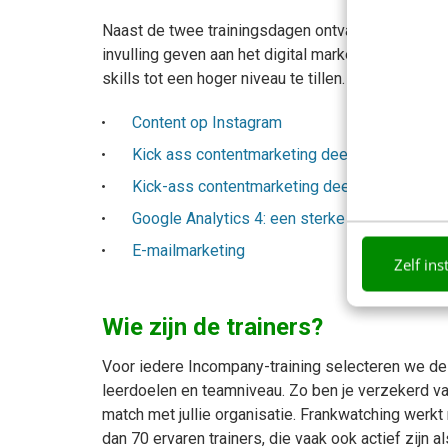
Naast de twee trainingsdagen ontvang je toegang 
invulling geven aan het digital marketingplan. Da
skills tot een hoger niveau te tillen.
Content op Instagram
Kick ass contentmarketing deel 1: de strateg
Kick-ass contentmarketing deel 2: de creatie
Google Analytics 4: een sterke basis in 3 uur
E-mailmarketing
Zelf ins
Wie zijn de trainers?
Voor iedere Incompany-training selecteren we de tr
leerdoelen en teamniveau. Zo ben je verzekerd van
match met jullie organisatie.
Frankwatching werkt
dan 70 ervaren trainers, die vaak ook actief zijn a