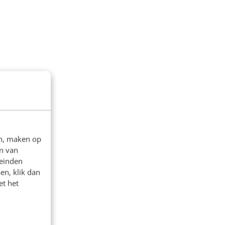
en, maken op
n van
leinden
en, klik dan
et het