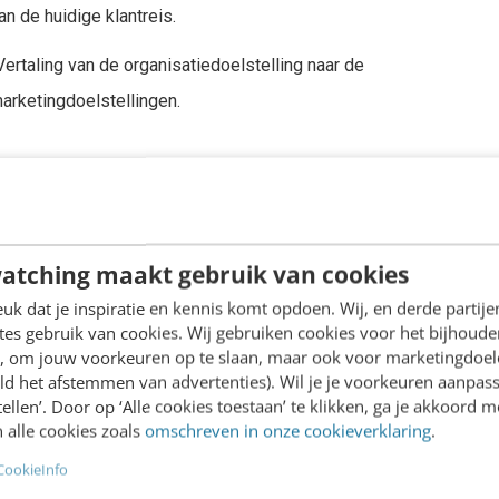
n de huidige klantreis.
Vertaling van de organisatiedoelstelling naar de
arketingdoelstellingen.
van de strategie met behulp van AI.
marketingstrategie naar de online marketingmix. Wat
 online marketingmix? User Experience (UX) komt aan
atching maakt gebruik van cookies
ist) en SEO.
k dat je inspiratie en kennis komt opdoen. Wij, en derde partij
es gebruik van cookies. Wij gebruiken cookies voor het bijhoude
de uitvoering van het plan door de inzet van mensen en
en, om jouw voorkeuren op te slaan, maar ook voor marketingdoe
ld het afstemmen van advertenties). Wil je je voorkeuren aanpass
stellen’. Door op ‘Alle cookies toestaan’ te klikken, ga je akkoord m
ties meten en eventueel bijsturen? Evaluatie en
 alle cookies zoals
omschreven in onze cookieverklaring
.
CookieInfo