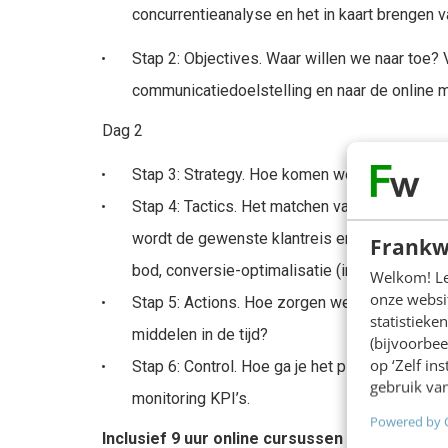
concurrentieanalyse en het in kaart brengen va
Stap 2: Objectives. Waar willen we naar toe? 
communicatiedoelstelling en naar de online m
Dag 2
Stap 3: Strategy. Hoe komen we daar? Keuze 
Stap 4: Tactics. Het matchen van de digitale 
wordt de gewenste klantreis en de gewenste
Frankw
bod, conversie-optimalisatie (inclusief checkl
Welkom! Leu
onze websit
Stap 5: Actions. Hoe zorgen we voor een goe
statistiek
middelen in de tijd?
(bijvoorbee
op ‘Zelf in
Stap 6: Control. Hoe ga je het plan en alle ac
gebruik van
monitoring KPI’s.
Powered by 
Inclusief 9 uur online cursussen