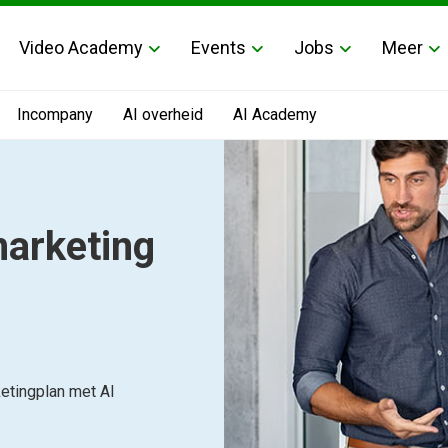
Video Academy
Events
Jobs
Meer
Incompany
AI overheid
AI Academy
marketing
ketingplan met AI