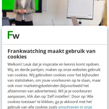
NIMA
NIMA A Online Marketing
Frankwatching maakt gebruik van
Omscholen naar online marketeer of je marketingkennis en -
cookies
skills toekomstbestendig maken? Dat kan met een NIMA A-
diploma
Welkom! Leuk dat je inspiratie en kennis komt opdoen.
Wij, en derde partijen, maken op onze websites gebruik
van cookies. Wij gebruiken cookies voor het bijhouden
van statistieken, om jouw voorkeuren op te slaan, maar
ook voor marketingdoeleinden (bijvoorbeeld het
afstemmen van advertenties). Wil je je voorkeuren
aanpassen, klik dan op ‘Zelf instellen’. Door op ‘Alle
cookies toestaan’ te klikken, ga je akkoord met het
gebruik van alle cookies zoals
omschreven in onze