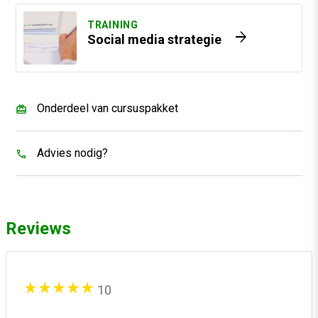
TRAINING
arrow_forward
Social media strategie
Onderdeel van cursuspakket
Advies nodig?
Reviews
10