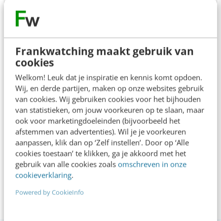
vandaag nooit meer hetzelfde zijn. ;-)
Helga
16 jan 2024
Frankwatching maakt gebruik van
cookies
Welkom! Leuk dat je inspiratie en kennis komt opdoen.
Wij, en derde partijen, maken op onze websites gebruik
7
van cookies. Wij gebruiken cookies voor het bijhouden
van statistieken, om jouw voorkeuren op te slaan, maar
ook voor marketingdoeleinden (bijvoorbeeld het
Leuke cursus met voorbeelden en handige tips!
afstemmen van advertenties). Wil je je voorkeuren
aanpassen, klik dan op ‘Zelf instellen’. Door op ‘Alle
Julia
16 jan 2024
cookies toestaan’ te klikken, ga je akkoord met het
gebruik van alle cookies zoals
omschreven in onze
cookieverklaring
.
Powered by CookieInfo
Bekijk alle reviews