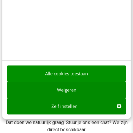
Hoe verloopt de facturatie, en kan ik in
termijnen betalen?
Kan ik subsidie krijgen?
Hoe komt de score tot stand, en zijn de
reviews echt?
Alle cookies toestaan
Weigeren
Toch nog extra advies of
Zelf instellen
ondersteuning nodig?
Dat doen we natuurlijk graag. Stuur je ons een chat? We zijn
direct beschikbaar.