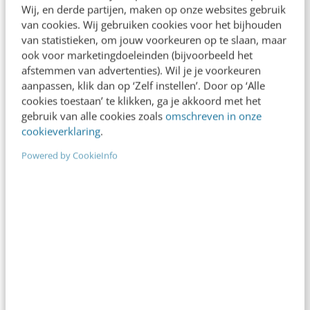
Wij, en derde partijen, maken op onze websites gebruik
van cookies. Wij gebruiken cookies voor het bijhouden
Is de training geschikt voor mij en/of mijn
van statistieken, om jouw voorkeuren op te slaan, maar
branche?
ook voor marketingdoeleinden (bijvoorbeeld het
afstemmen van advertenties). Wil je je voorkeuren
aanpassen, klik dan op ‘Zelf instellen’. Door op ‘Alle
Is er nog plek bij de training?
cookies toestaan’ te klikken, ga je akkoord met het
gebruik van alle cookies zoals
omschreven in onze
cookieverklaring
.
Is de training erkend en geaccrediteerd?
Powered by CookieInfo
Kan ik een optie nemen?
Krijg ik een bevestiging van mijn
inschrijving?
Kan ik mijn inschrijving annuleren of