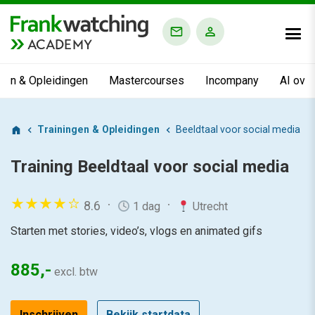
ACADEMY
ngen & Opleidingen
Mastercourses
Incompany
AI ove
Trainingen & Opleidingen
Beeldtaal voor social media
Training
Beeldtaal voor social media
8.6
1 dag
Utrecht
Starten met stories, video’s, vlogs en animated gifs
885,-
excl. btw
Inschrijven
Bekijk startdata