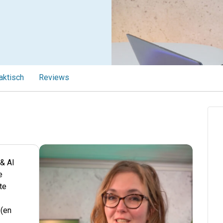
aktisch
Reviews
 & AI
e
te
 (en