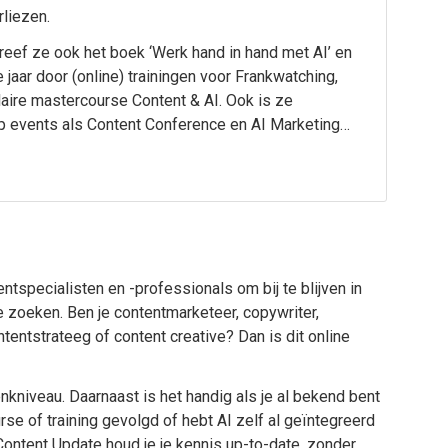
rliezen.
hreef ze ook het boek ‘Werk hand in hand met AI’ en
 jaar door (online) trainingen voor Frankwatching,
aire mastercourse Content & AI. Ook is ze
p events als Content Conference en AI Marketing
tspecialisten en -professionals om bij te blijven in
te zoeken. Ben je contentmarketeer, copywriter,
tentstrateeg of content creative? Dan is dit online
niveau. Daarnaast is het handig als je al bekend bent
se of training gevolgd of hebt AI zelf al geïntegreerd
Content Update houd je je kennis up-to-date, zonder