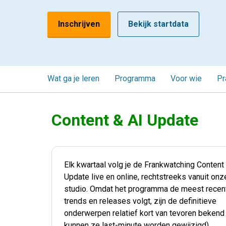
Inschrijven
Bekijk startdata
Wat ga je leren
Programma
Voor wie
Pr
Content & AI Update
Elk kwartaal volg je de Frankwatching Content
Update live en online, rechtstreeks vanuit onz
studio. Omdat het programma de meest recen
trends en releases volgt, zijn de definitieve
onderwerpen relatief kort van tevoren bekend
kunnen ze last-minute worden gewijzigd).