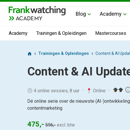
Blog
Academy
ACADEMY
Academy
Trainingen & Opleidingen
Mastercourses
Trainingen & Opleidingen
Content & AI Upda
Content & AI Updat
inf
4 online sessies, 8 uur
Online
Dé online serie over de nieuwste (AI-)ontwikkeling
contentmarketing
475,-
596,-
excl. btw