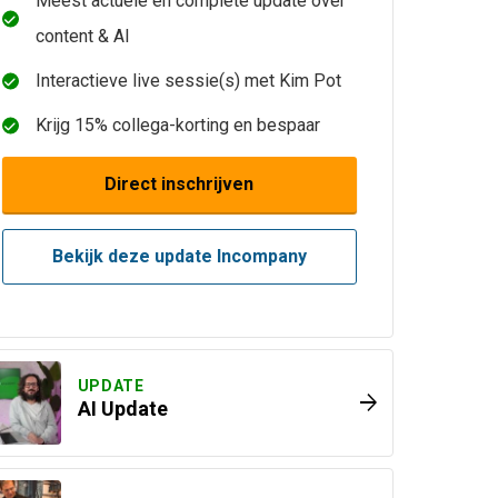
Meest actuele en complete update over
content & AI
Interactieve live sessie(s) met Kim Pot
Krijg 15% collega-korting en bespaar
Direct inschrijven
Bekijk deze update Incompany
UPDATE
arrow_forward
AI Update