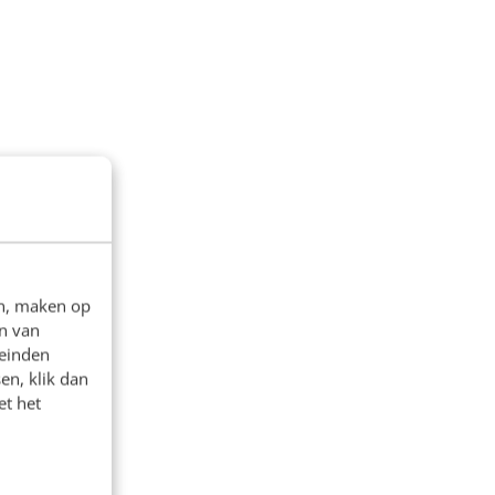
en, maken op
n van
leinden
en, klik dan
et het