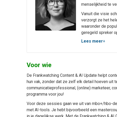
menselijkheid te ve
Vanuit die visie sc
verzorgt ze het hele
waaronder de popul
geregeld spreker o
Event.
Lees meer
+
Voor wie
De Frankwatching Content & AI Update helpt conten
hun vak, zonder dat ze zelf elk detail hoeven uit 
communicatieprofessional, (online) marketeer, con
programma voor jou!
Voor deze sessies gaan we uit van mbo+/hbo-denk
met AI-tools. Je hebt bijvoorbeeld een mastercour
in je dagelijkse werk. Met de Frankwatching & AI 