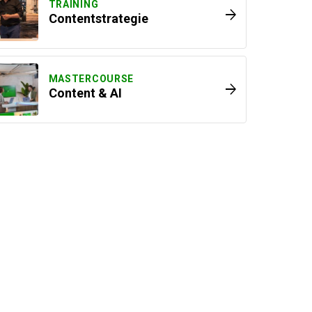
TRAINING
arrow_forward
Contentstrategie
MASTERCOURSE
arrow_forward
Content & AI