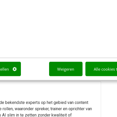
ontent gap-analyses)
 content
hatGPT, Claude, Lovable of Google Studio en
 Dit programma is onder voorbehoud.
tellen
Weigeren
Alle cookies 
 de bekendste experts op het gebied van content
e rollen, waaronder spreker, trainer en oprichter van
 AI slim in te zetten zonder kwaliteit of