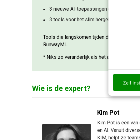
3 nieuwe AI-toepassingen (o.a. AI voor c
3 tools voor het slim hergebruiken van je
Tools die langskomen tijden deze sessie: C
RunwayML.
* Niks zo veranderlijk als het ai landschap.
Zelf ins
Wie is de expert?
Kim Pot
Kim Pot is een van
en AI. Vanuit divers
KIM, helpt ze teams