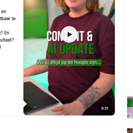
 en
tbaar te
g? En
ultaat?
I
0:21