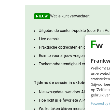
Wat je kunt verwachten:
NIEUW
Uitgebreide content-update (door Kim Pot
Live demo’s
Praktische opdrachten en direct toepasb
Ruimte voor al jouw vragen over content 
Frankw
Toekomstbestendigheid en AI-geletterdh
Welkom! Leu
onze websit
statistiek
Tijdens de sessie in oktober komen de 
(bijvoorbee
op ‘Zelf in
Nieuwsupdate: wat doet AI? En wat beteke
gebruik van
Hoe richt jij je favoriete AI-tool in als e
Powered by 
Welke taken blijven mensenwerk, en waar k