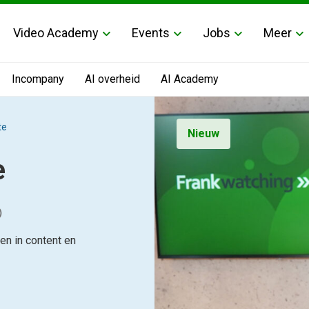
Video Academy
Events
Jobs
Meer
Incompany
AI overheid
AI Academy
te
Nieuw
e
o
en in content en