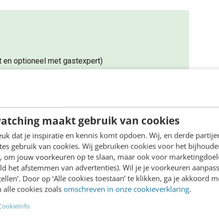
 en optioneel met gastexpert)
are kennis
(met én zonder AI)
atching maakt gebruik van cookies
eid vergroten
k dat je inspiratie en kennis komt opdoen. Wij, en derde partij
es gebruik van cookies. Wij gebruiken cookies voor het bijhoude
en, om jouw voorkeuren op te slaan, maar ook voor marketingdoe
volgende trends en thema’s voorbij*
ld het afstemmen van advertenties). Wil je je voorkeuren aanpass
stellen’. Door op ‘Alle cookies toestaan’ te klikken, ga je akkoord m
nt het voor jou?
 alle cookies zoals
omschreven in onze cookieverklaring
.
en systeem?
CookieInfo
an AI je juist versterken?