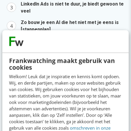
LinkedIn Ads is niet te duur, je biedt gewoon te
veel
Zo bouw je een AI die het niet met je eens is
[stappenplan]
Millennials aan je binden? Start met één
eerlijke zin
Frankwatching maakt gebruik van
Agenda
Meer
cookies
Welkom! Leuk dat je inspiratie en kennis komt opdoen.
SEO & GEO met AI
aug
Wij, en derde partijen, maken op onze websites gebruik
Online mastercourse
van cookies. Wij gebruiken cookies voor het bijhouden
11
Beoordeeld met een 9!
van statistieken, om jouw voorkeuren op te slaan, maar
ook voor marketingdoeleinden (bijvoorbeeld het
afstemmen van advertenties). Wil je je voorkeuren
aug
Content repurposing
aanpassen, klik dan op ‘Zelf instellen’. Door op ‘Alle
26
Training
cookies toestaan’ te klikken, ga je akkoord met het
gebruik van alle cookies zoals
omschreven in onze