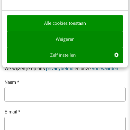
Reacties
Je e-mailadres wordt niet gepubliceerd.
Vereiste velden
Alle cookies toestaan
zijn gemarkeerd met
*
Weigeren
Zelf instellen
We wijzen je op ons
privacybeleid
en onze
voorwaarden
.
Naam
*
E-mail
*