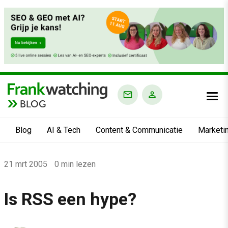
BLOG
Blog
AI & Tech
Content & Communicatie
Marketi
Home
21 mrt 2005
0 min lezen
›
Blog
Is RSS een hype?
›
Is RSS een hype?