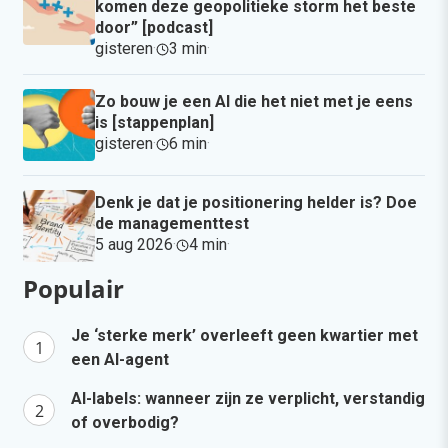
komen deze geopolitieke storm het beste
door” [podcast]
gisteren
·
3 min
·
Zo bouw je een AI die het niet met je eens
is [stappenplan]
gisteren
·
6 min
·
Denk je dat je positionering helder is? Doe
de managementtest
5 aug 2026
·
4 min
·
Populair
Je ‘sterke merk’ overleeft geen kwartier met
een AI-agent
AI-labels: wanneer zijn ze verplicht, verstandig
of overbodig?