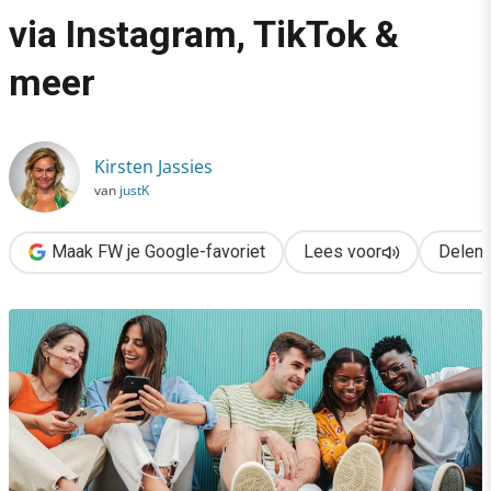
›
via Instagram, TikTok &
De toekomst van online vindbaarheid: social search via Instag
meer
Kirsten Jassies
van
justK
Maak FW je Google-favoriet
Lees voor
Delen