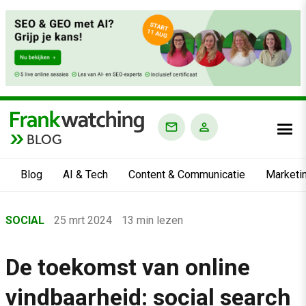
BLOG
Blog
AI & Tech
Content & Communicatie
Marketi
Home
SOCIAL
25 mrt 2024
13 min lezen
›
Blog
De toekomst van online
›
vindbaarheid: social search
Social