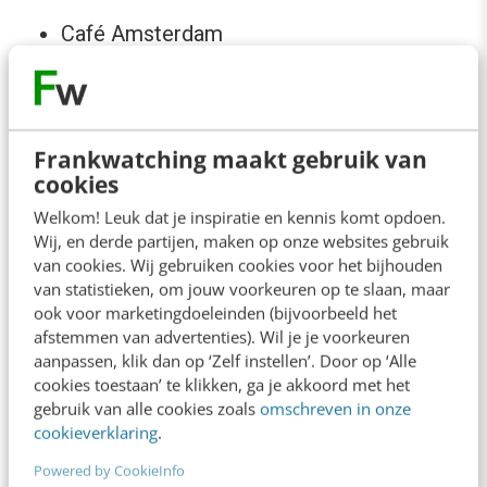
Café Amsterdam
Sportschool Utrecht
Duurzame kledingwinkel Haarlem
Deeltijdbaan zorg Groningen
Frankwatching maakt gebruik van
Restaurant met terras Leiden
cookies
Werken bij ouderenzorg Eindhoven
Welkom! Leuk dat je inspiratie en kennis komt opdoen.
Wij, en derde partijen, maken op onze websites gebruik
van cookies. Wij gebruiken cookies voor het bijhouden
Maar ook deze minder verwachte
van statistieken, om jouw voorkeuren op te slaan, maar
zoekopdrachten:
ook voor marketingdoeleinden (bijvoorbeeld het
afstemmen van advertenties). Wil je je voorkeuren
aanpassen, klik dan op ‘Zelf instellen’. Door op ‘Alle
Fietsband plakken
cookies toestaan’ te klikken, ga je akkoord met het
Maandverband gebruiken
gebruik van alle cookies zoals
omschreven in onze
cookieverklaring
.
Hoe werkt excel
Ziekenhuisopname
Powered by CookieInfo