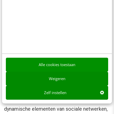
website is
Contentkwaliteit: originele, nuttige inhoud
die waarde biedt aan de zoeker
Het doel van Google is om objectieve,
uitgebreide antwoorden te bieden op vragen
van gebruikers, ongeacht hun persoonlijke
netwerk of voorkeuren.
Alle cookies toestaan
Social SEO
Weigeren
Aan de andere kant combineren socialmedia-
Zelf instellen
platforms traditionele zoektechnieken met de
dynamische elementen van sociale netwerken,