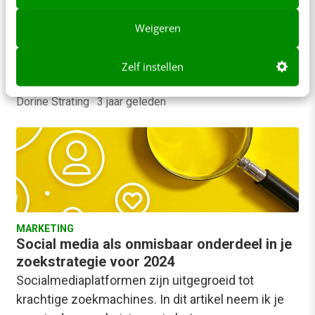
Vraag je je weleens af waarom sommige bedrijven
Weigeren
moeiteloos succes lijken te behalen op social
media? Ze begrijpen het belang van socialmedia-
Zelf instellen
optimalisatie,…
Dorine Strating
·
3 jaar geleden
MARKETING
Social media als onmisbaar onderdeel in je
zoekstrategie voor 2024
Socialmediaplatformen zijn uitgegroeid tot
krachtige zoekmachines. In dit artikel neem ik je