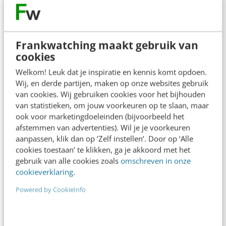
Nina Hartman
·
2 jaar geleden
Frankwatching maakt gebruik van
cookies
Welkom! Leuk dat je inspiratie en kennis komt opdoen.
Wij, en derde partijen, maken op onze websites gebruik
van cookies. Wij gebruiken cookies voor het bijhouden
MARKETING
van statistieken, om jouw voorkeuren op te slaan, maar
Zo beïnvloeden SGE & AI de toekomst van
ook voor marketingdoeleinden (bijvoorbeeld het
SEO [Brighton SEO insights]
afstemmen van advertenties). Wil je je voorkeuren
Wat is de impact van Search Generative
aanpassen, klik dan op ‘Zelf instellen’. Door op ‘Alle
Experience (SGE) en AI op SEO? Andrew Holland:
cookies toestaan’ te klikken, ga je akkoord met het
gebruik van alle cookies zoals
omschreven in onze
“There are known risks, there are unknown…
cookieverklaring
.
Wende Pollé
·
2 jaar geleden
Powered by CookieInfo