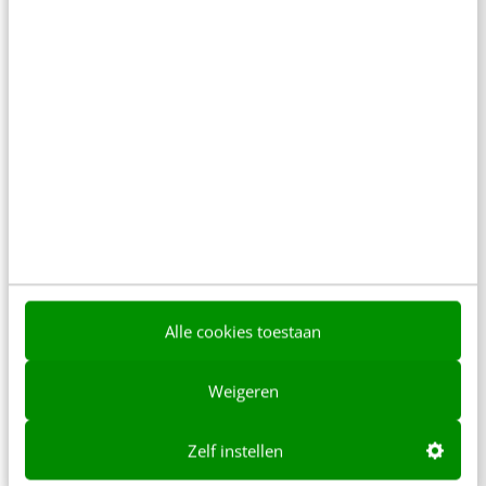
MARKETING
Social search: zoekmachines integreren
social media
Search is ‘het proces van zoeken tot en met
vinden.’ Zoekmachines experimenteren en
integreren sociale media-functies in de
resultatenpagina’s, om gebruikers een…
Gastauteur
·
16 jaar geleden
Alle cookies toestaan
Weigeren
Zelf instellen