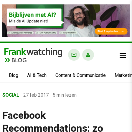
BLOG
Blog
AI & Tech
Content & Communicatie
Marketi
Home
SOCIAL
27 feb 2017
5 min lezen
›
Blog
Facebook
›
Recommendations: zo
Social