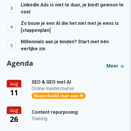
LinkedIn Ads is niet te duur, je biedt gewoon te
veel
Zo bouw je een AI die het niet met je eens is
[stappenplan]
Millennials aan je binden? Start met één
eerlijke zin
Agenda
Meer
SEO & GEO met AI
aug
Online mastercourse
11
Beoordeeld met een 9!
aug
Content repurposing
26
Training