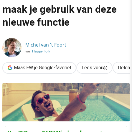
›
maak je gebruik van deze
Facebook Recommendations: zo maak je gebruik van deze nieu
nieuwe functie
Michel van 't Foort
van
Happy Folk
Maak FW je Google-favoriet
Lees voor
Delen