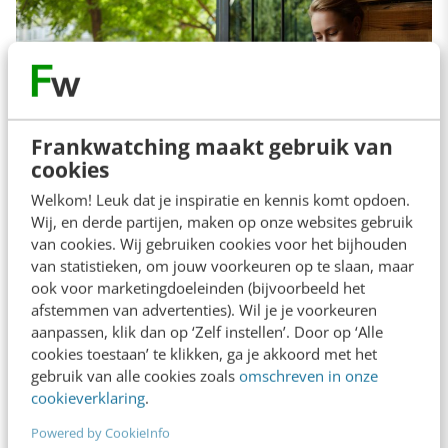
Frankwatching maakt gebruik van
cookies
Welkom! Leuk dat je inspiratie en kennis komt opdoen.
Wij, en derde partijen, maken op onze websites gebruik
van cookies. Wij gebruiken cookies voor het bijhouden
Call-to-action-buttons
van statistieken, om jouw voorkeuren op te slaan, maar
ook voor marketingdoeleinden (bijvoorbeeld het
afstemmen van advertenties). Wil je je voorkeuren
Naast Facebook Recommendations zijn in de
aanpassen, klik dan op ‘Zelf instellen’. Door op ‘Alle
cookies toestaan’ te klikken, ga je akkoord met het
Verenigde Staten en het Verenigd Koninkrijk
gebruik van alle cookies zoals
omschreven in onze
een aantal nieuwe
call-to-action-buttons
cookieverklaring
.
toegevoegd. Zo kun je daar inmiddels kaartjes
Powered by CookieInfo