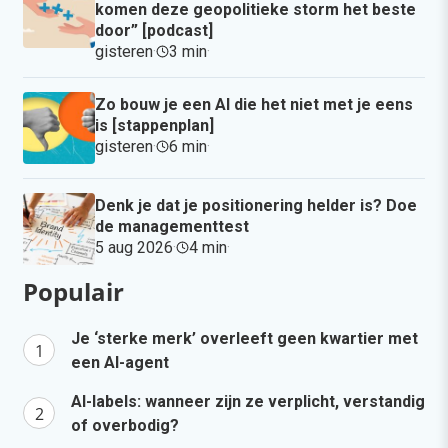
komen deze geopolitieke storm het beste
door” [podcast]
gisteren
·
3 min
·
Zo bouw je een AI die het niet met je eens
is [stappenplan]
gisteren
·
6 min
·
Denk je dat je positionering helder is? Doe
de managementtest
5 aug 2026
·
4 min
·
Populair
Je ‘sterke merk’ overleeft geen kwartier met
een AI-agent
AI-labels: wanneer zijn ze verplicht, verstandig
of overbodig?