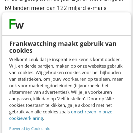
69 landen meer dan 122 miljard e-mails
verstuurd – verdeeld over ruim 3 miljoen
campagnes. Het kanaal e-mail is dus nog lang
niet dood. Maar hoe behaal ook jij volgend jaar
Frankwatching maakt gebruik van
de beste resultaten uit dit hyperpersoonlijke
cookies
medium?
Hier vind je dé 5 trends en
Welkom! Leuk dat je inspiratie en kennis komt opdoen.
ontwikkelingen in e-mailmarketing voor 2024
.
Wij, en derde partijen, maken op onze websites gebruik
van cookies. Wij gebruiken cookies voor het bijhouden
van statistieken, om jouw voorkeuren op te slaan, maar
ook voor marketingdoeleinden (bijvoorbeeld het
afstemmen van advertenties). Wil je je voorkeuren
aanpassen, klik dan op ‘Zelf instellen’. Door op ‘Alle
cookies toestaan’ te klikken, ga je akkoord met het
gebruik van alle cookies zoals
omschreven in onze
cookieverklaring
.
SEA-trends voor 2024: een compleet
Powered by CookieInfo