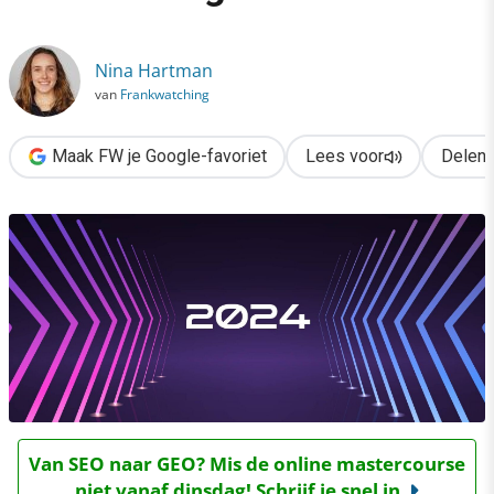
›
Dit zijn dé online trends & ontwikkelingen voor 2024
Nina Hartman
van
Frankwatching
Maak FW je Google-favoriet
Lees voor
Delen
Van SEO naar GEO? Mis de online mastercourse
niet vanaf dinsdag! Schrijf je snel in