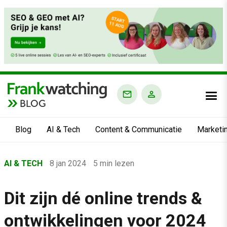
BLOG
Blog
AI & Tech
Content & Communicatie
Marketi
Home
AI & TECH
8 jan 2024
5 min lezen
›
Blog
Dit zijn dé online trends &
›
ontwikkelingen voor 2024
AI & Tech