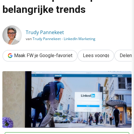
›
belangrijke trends
Haal in 2024 alles uit LinkedIn: speel in op deze belangrijke tr
Trudy Pannekeet
van
Trudy Pannekeet - LinkedIn Marketing
Maak FW je Google-favoriet
Lees voor
Delen