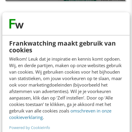
Op LinkedIn
Veel aandacht voor vaardigheden op
LinkedIn. Naast het profielonderdeel
Frankwatching maakt gebruik van
cookies
Vaardigheden wordt nu op meerdere
Welkom! Leuk dat je inspiratie en kennis komt opdoen.
plekken op je profiel gevraagd welke
Wij, en derde partijen, maken op onze websites gebruik
vaardigheden van toepassing zijn. Daarbij
van cookies. Wij gebruiken cookies voor het bijhouden
van statistieken, om jouw voorkeuren op te slaan, maar
worden verbanden gelegd, zodat de
ook voor marketingdoeleinden (bijvoorbeeld het
recruiter kan zien in welke hoedanigheid je
afstemmen van advertenties). Wil je je voorkeuren
bepaalde vaardigheden hebt opgedaan.
aanpassen, klik dan op ‘Zelf instellen’. Door op ‘Alle
cookies toestaan’ te klikken, ga je akkoord met het
Je kunt zelf wel zeggen dat je ergens
gebruik van alle cookies zoals
omschreven in onze
goed in bent en over bepaalde
cookieverklaring
.
vaardigheden beschikt, maar het is beter
Powered by CookieInfo