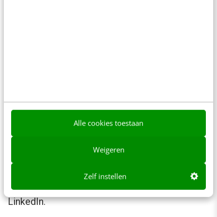
LinkedIn is bij uitstek het platform, waar je 1-
op-1 contacten kunt leggen. Als marketeer kun
je ook hiervan de aanjager zijn met de
bedrijfspagina. Dit is geen trend voor 2024
maar wel belangrijk dit in je marketingactieplan
2024 op te nemen.
Doe onderzoek op LinkedIn naar je klant en de
Alle cookies toestaan
DMU. Gebruik de filters op LinkedIn om
Weigeren
optimaal te zoeken. Lees, luister en leer op
LinkedIn wat je klant laat zien. En deel
Zelf instellen
informatie die je klant nodig heeft in content op
LinkedIn.