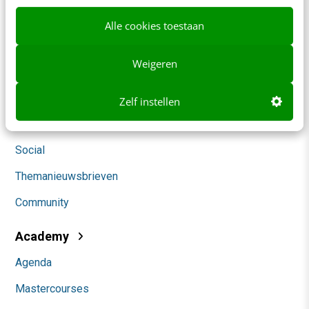
Blog
Alle cookies toestaan
AI & Tech
Weigeren
Content & Communicatie
Klantcontact & CX
Zelf instellen
Marketing
Social
Themanieuwsbrieven
Community
Academy
Agenda
Mastercourses