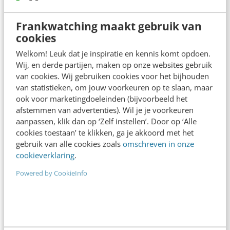
+31 30 200 1045
Frankwatching maakt gebruik van
Tarieven
cookies
Meer contactopties
Welkom! Leuk dat je inspiratie en kennis komt opdoen.
Wij, en derde partijen, maken op onze websites gebruik
van cookies. Wij gebruiken cookies voor het bijhouden
Frankwatching
van statistieken, om jouw voorkeuren op te slaan, maar
ook voor marketingdoeleinden (bijvoorbeeld het
Adverteren
afstemmen van advertenties). Wil je je voorkeuren
aanpassen, klik dan op ‘Zelf instellen’. Door op ‘Alle
Contact
cookies toestaan’ te klikken, ga je akkoord met het
Nieuwsbrieven
gebruik van alle cookies zoals
omschreven in onze
cookieverklaring
.
Over ons
Powered by CookieInfo
Ons team
Werken bij
Whitepapers