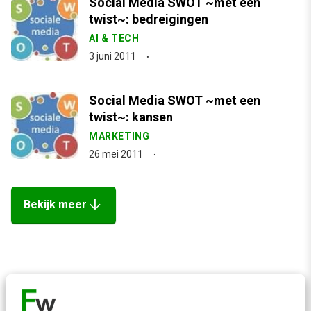
Social Media SWOT ~met een
twist~: bedreigingen
AI & TECH
3 juni 2011
Social Media SWOT ~met een
twist~: kansen
MARKETING
26 mei 2011
arrow_downward
Bekijk meer
Contact
Redactie
redactie@frankwatching.com