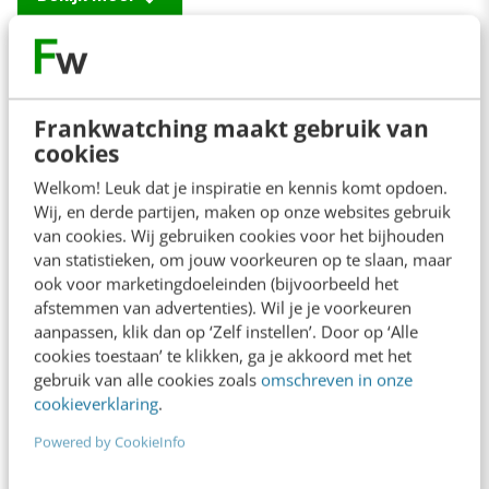
Contact
Redactie
Frankwatching maakt gebruik van
cookies
redactie@frankwatching.com
Welkom! Leuk dat je inspiratie en kennis komt opdoen.
+31 30 200 1045
Wij, en derde partijen, maken op onze websites gebruik
Tarieven
van cookies. Wij gebruiken cookies voor het bijhouden
van statistieken, om jouw voorkeuren op te slaan, maar
Meer contactopties
ook voor marketingdoeleinden (bijvoorbeeld het
afstemmen van advertenties). Wil je je voorkeuren
aanpassen, klik dan op ‘Zelf instellen’. Door op ‘Alle
Frankwatching
cookies toestaan’ te klikken, ga je akkoord met het
gebruik van alle cookies zoals
omschreven in onze
Adverteren
cookieverklaring
.
Contact
Powered by CookieInfo
Nieuwsbrieven