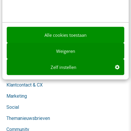
Over ons
Ons team
Werken bij
Alle cookies toestaan
Whitepapers
Weigeren
Blog
AI & Tech
Zelf instellen
Content & Communicatie
Klantcontact & CX
Marketing
Social
Themanieuwsbrieven
Community