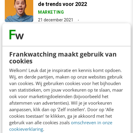
de trends voor 2022
MARKETING
21 december 2021
arrow_downward
Bekijk meer
Frankwatching maakt gebruik van
cookies
Welkom! Leuk dat je inspiratie en kennis komt opdoen.
Contact
Redactie
Wij, en derde partijen, maken op onze websites gebruik
van cookies. Wij gebruiken cookies voor het bijhouden
redactie@frankwatching.com
van statistieken, om jouw voorkeuren op te slaan, maar
+31 30 200 1045
ook voor marketingdoeleinden (bijvoorbeeld het
afstemmen van advertenties). Wil je je voorkeuren
Tarieven
aanpassen, klik dan op ‘Zelf instellen’. Door op ‘Alle
Meer contactopties
cookies toestaan’ te klikken, ga je akkoord met het
gebruik van alle cookies zoals
omschreven in onze
cookieverklaring
.