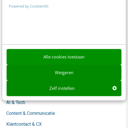
Frankwatching
Powered by CookieInfo
Adverteren
Contact
Nieuwsbrieven
Over ons
Ons team
Alle cookies toestaan
Werken bij
Weigeren
Whitepapers
Zelf instellen
Blog
AI & Tech
Content & Communicatie
Klantcontact & CX