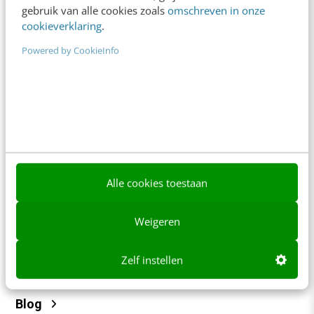
gebruik van alle cookies zoals
omschreven in onze
Tarieven
cookieverklaring
.
Meer contactopties
Powered by CookieInfo
Frankwatching
Adverteren
Contact
Nieuwsbrieven
Alle cookies toestaan
Over ons
Ons team
Weigeren
Werken bij
Zelf instellen
Whitepapers
Blog