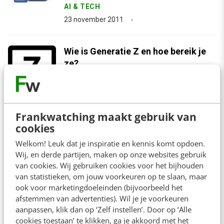
AI & TECH
23 november 2011
Wie is Generatie Z en hoe bereik je
ze?
MARKETING
10 november 2011
Frankwatching maakt gebruik van
arrow_downward
cookies
Bekijk meer
Welkom! Leuk dat je inspiratie en kennis komt opdoen.
Wij, en derde partijen, maken op onze websites gebruik
van cookies. Wij gebruiken cookies voor het bijhouden
van statistieken, om jouw voorkeuren op te slaan, maar
Contact
Redactie
ook voor marketingdoeleinden (bijvoorbeeld het
afstemmen van advertenties). Wil je je voorkeuren
redactie@frankwatching.com
aanpassen, klik dan op ‘Zelf instellen’. Door op ‘Alle
+31 30 200 1045
cookies toestaan’ te klikken, ga je akkoord met het