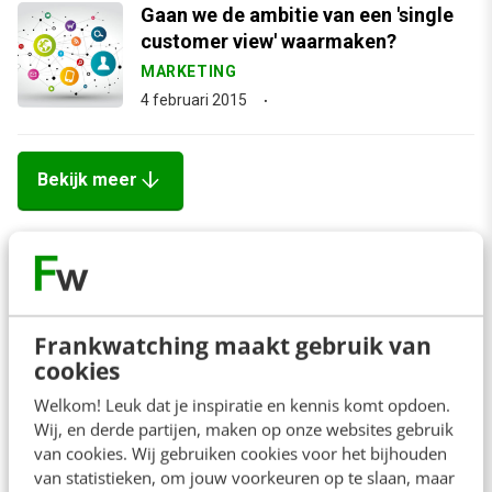
Gaan we de ambitie van een 'single
customer view' waarmaken?
MARKETING
4 februari 2015
arrow_downward
Bekijk meer
Trainingen
Frankwatching maakt gebruik van
cookies
E-mailmarketing & AI
Welkom! Leuk dat je inspiratie en kennis komt opdoen.
Wij, en derde partijen, maken op onze websites gebruik
1 dag
885,-
van cookies. Wij gebruiken cookies voor het bijhouden
van statistieken, om jouw voorkeuren op te slaan, maar