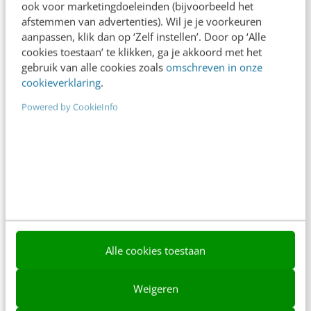
ook voor marketingdoeleinden (bijvoorbeeld het
afstemmen van advertenties). Wil je je voorkeuren
aanpassen, klik dan op ‘Zelf instellen’. Door op ‘Alle
cookies toestaan’ te klikken, ga je akkoord met het
Contact
Redactie
gebruik van alle cookies zoals
omschreven in onze
cookieverklaring
.
redactie@frankwatching.com
Powered by CookieInfo
+31 30 200 1045
Tarieven
Meer contactopties
Frankwatching
Adverteren
Alle cookies toestaan
Contact
Nieuwsbrieven
Weigeren