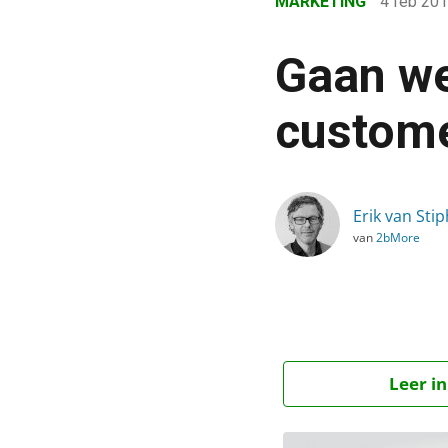
MARKETING
4 feb 20
›
Blog
Gaan we
›
Marketing
custome
›
Gaan we de ambitie van 
Erik van Sti
van
2bMore
Leer in