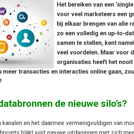
Het bereiken van een ‘single
voor veel marketeers een gr
bij elkaar brengen van alle 
zo een volledig en up-to-dat
samen te stellen, kent namel
veel voordelen. Maar voor 
organisaties heeft het nooi
u meer transacties en interacties online gaan, zo
?
 databronnen de nieuwe silo’s?
 kanalen en het daarmee vermenigvuldigen van moge
chpoints blijkt juist nieuwe uitdagingen met zich me