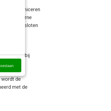
waarbij
unnen communiceren
ever de interne
brieven ontsloten
s hier aan
ytics. Hierbij
toestaan
ikgedrag op
s wordt de
neerd met de