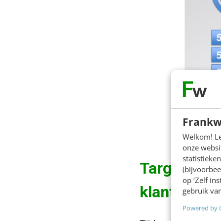
Frankw
Welkom! Leu
onze websit
statistiek
Targeting 
(bijvoorbee
op ‘Zelf in
klantprofiel
gebruik van
Powered by 