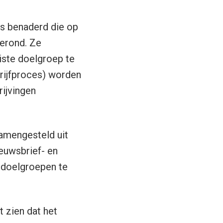
s benaderd die op
gerond. Ze
iste doelgroep te
hrijfproces) worden
ijvingen
samengesteld uit
ieuwsbrief- en
e doelgroepen te
t zien dat het