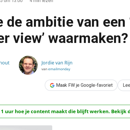
15
om 13:00
4 min lezen
 de ambitie van een 
r view’ waarmaken?
een ‘single customer view’ waarmaken?
phout
Jordie van Rijn
van
emailmonday
Maak FW je Google-favoriet
Lee
 1 uur hoe je content maakt die blijft werken. Bekijk 