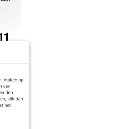
en, maken op
n van
leinden
t
en, klik dan
et het