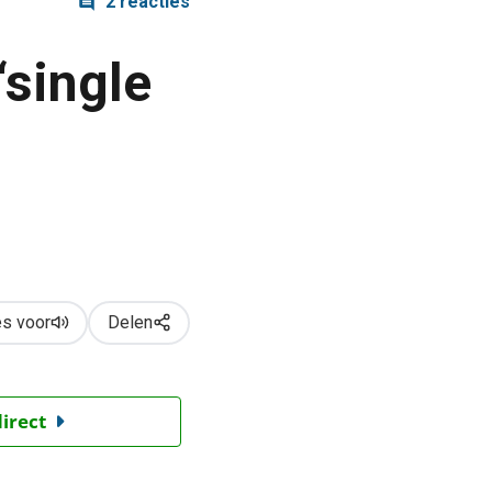
2 reacties
‘single
s voor
Delen
direct