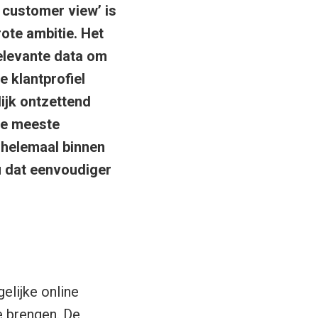
 customer view’ is
ote ambitie. Het
relevante data om
e klantprofiel
ijk ontzettend
de meeste
t helemaal binnen
u dat eenvoudiger
lijke online
e brengen. De