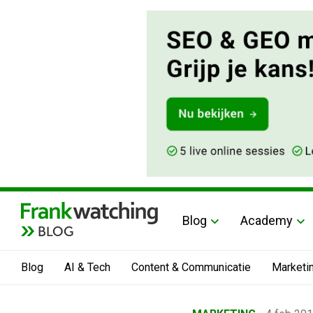
Blog
Academy
BLOG
Blog
AI & Tech
Content & Communicatie
Marketi
Home