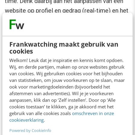
time. Denk daarbij aan het aanpassen van een
website op profiel en gedrag (real-time) en het
versturen van een shoppingcart abandonment
mail (near-time). Maar ook andere gegevens
moeten voldoende recent zijn voor
Frankwatching maakt gebruik van
bijvoorbeeld segmentatie en selectie.
cookies
Welkom! Leuk dat je inspiratie en kennis komt opdoen.
Een voorkeur die gisteren is gegeven, is meer
Wij, en derde partijen, maken op onze websites gebruik
van cookies. Wij gebruiken cookies voor het bijhouden
accuraat nu dan over een jaar. En als een
van statistieken, om jouw voorkeuren op te slaan, maar
consument nu interesse heeft in babykleertjes
ook voor marketingdoeleinden (bijvoorbeeld het
afstemmen van advertenties). Wil je je voorkeuren
voor hun eigen baby, dan is dat straks
aanpassen, klik dan op ‘Zelf instellen’. Door op ‘Alle
kinderkleertjes. Daarbij moeten dus gegevens
cookies toestaan’ te klikken, ga je akkoord met het
gebruik van alle cookies zoals
omschreven in onze
worden vastgelegd die iets zeggen over de
cookieverklaring
.
data (meta-data), zoals waar deze zijn
Powered by CookieInfo
verzameld en wanneer ze het laatst zijn