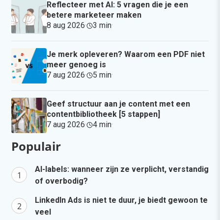
Reflecteer met AI: 5 vragen die je een
betere marketeer maken
8 aug 2026
·
3 min
·
Je merk opleveren? Waarom een PDF niet
meer genoeg is
7 aug 2026
·
5 min
·
Geef structuur aan je content met een
contentbibliotheek [5 stappen]
7 aug 2026
·
4 min
·
Populair
AI-labels: wanneer zijn ze verplicht, verstandig
of overbodig?
LinkedIn Ads is niet te duur, je biedt gewoon te
veel