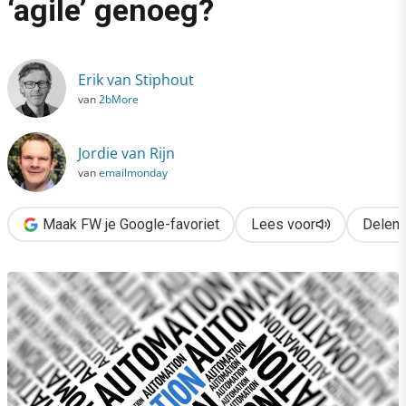
‘agile’ genoeg?
›
Is jouw marketingdata wel ‘agile’ genoeg?
Erik van Stiphout
van
2bMore
Jordie van Rijn
van
emailmonday
Maak FW je Google-favoriet
Lees voor
Delen