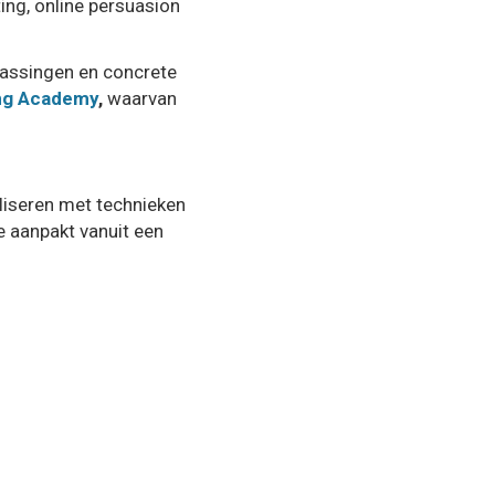
ing, online persuasion
epassingen en concrete
ing Academy
,
waarvan
liseren met technieken
e aanpakt vanuit een