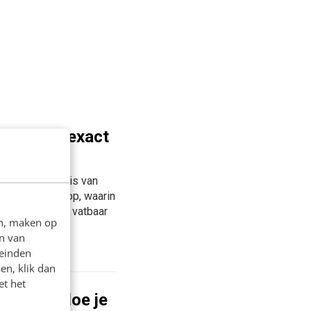
ptechniek exact
umenten op basis van
 een profiel op, waarin
ker het meest vatbaar
en, maken op
n van
leinden
en, klik dan
et het
foto: zo doe je