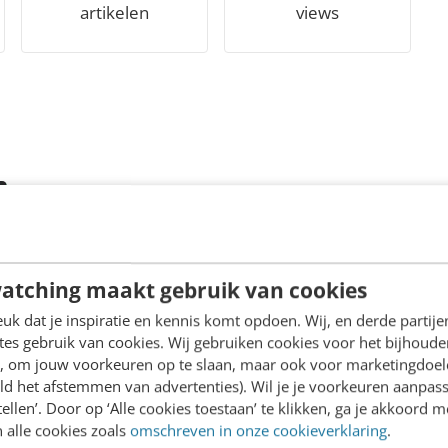
artikelen
views
Persuasion profiling: stem je verkoo
af op de bezoeker
Persuasion profiling is het aanpassen van de verkooparg
klikgedrag van websitebezoekers. Je bouwt zo stapsgewijs
atching maakt gebruik van cookies
staat voor welke verkooptechnieken de betreffende bezoe
k dat je inspiratie en kennis komt opdoen. Wij, en derde partij
is. Een expert...
es gebruik van cookies. Wij gebruiken cookies voor het bijhoude
MARKETING
27 mei 2014
en, om jouw voorkeuren op te slaan, maar ook voor marketingdoe
ld het afstemmen van advertenties). Wil je je voorkeuren aanpass
stellen’. Door op ‘Alle cookies toestaan’ te klikken, ga je akkoord m
Onbewuste beïnvloeding via je profiel
 alle cookies zoals
omschreven in onze cookieverklaring
.