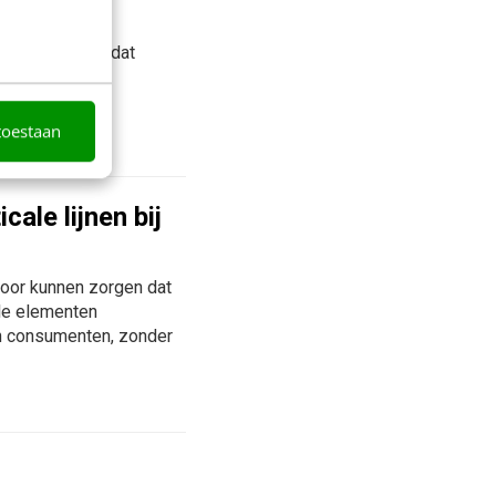
onder dat je je dat
ruk. Uit recent
toestaan
ale lijnen bij
rvoor kunnen zorgen dat
ele elementen
n consumenten, zonder