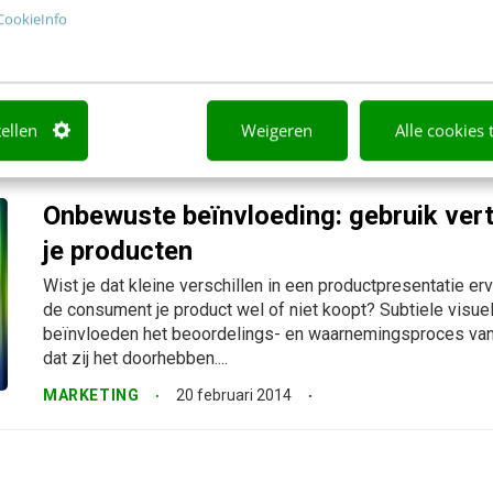
het goed
CookieInfo
Een profielfoto kan je online profilering maken of breken. Z
realiseert, kan je foto zorgen voor een totaal verkeerde ind
onderzoek blijkt dat er een simpele voorwaarde is om...
tellen
Weigeren
Alle cookies 
MARKETING
18 maart 2014
Onbewuste beïnvloeding: gebruik vertic
je producten
Wist je dat kleine verschillen in een productpresentatie e
de consument je product wel of niet koopt? Subtiele visu
beïnvloeden het beoordelings- en waarnemingsproces va
dat zij het doorhebben....
MARKETING
20 februari 2014