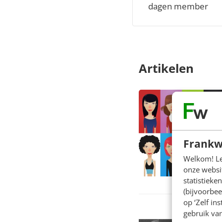
dagen member
Artikelen
Frankw
Welkom! Leu
onze websit
statistiek
(bijvoorbee
op ‘Zelf in
gebruik van