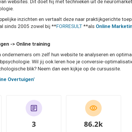
n websites. Dit doet hij met technieken uit de neuromarket
logie.
pelijke inzichten en vertaalt deze naar praktijkgerichte to
 al sinds 2005 zowel bij **
FORRESULT
**als
Online Market
gen -> Online training
en ondernemers om zelf hun website te analyseren en optima
bpsychologie. Wil jij ook leren hoe je conversie-optimalisati
hologische blik? Neem dan een kijkje op de cursussite.
ine Overtuigen'
3
95.3k