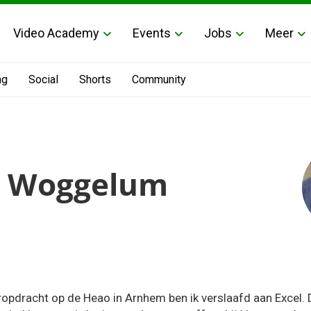
Video Academy
Events
Jobs
Meer
ng
Social
Shorts
Community
n Woggelum
ropdracht op de Heao in Arnhem ben ik verslaafd aan Excel.