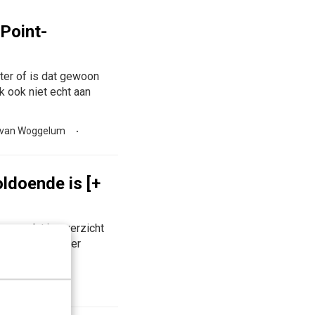
Point-
ter of is dat gewoon
k ook niet echt aan
 van Woggelum
ldoende is [+
en zodat je overzicht
 je als marketeer
nlijk van...