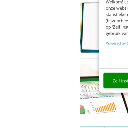
Welkom! Leu
onze websit
statistiek
(bijvoorbee
op ‘Zelf in
gebruik van
Powered by 
Zelf ins