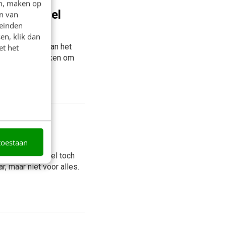
en, maken op
en in Excel
n van
leinden
en, klik dan
 de voordelen van het
et het
voeren en bewerken om
ijn de
toestaan
er BI gaat Excel toch
r, maar niet voor alles.