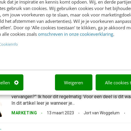
k dat je inspiratie en kennis komt opdoen. Wij, en derde partij
Bespaar tijd met herhalende handeling
es gebruik van cookies. Wij gebruiken cookies voor het bijhoude
en, om jouw voorkeuren op te slaan, maar ook voor marketingdoe
[how to]
ld het afstemmen van advertenties). Wil je je voorkeuren aanpass
Wil jij tijd besparen en efficiënter werken in Excel? Ontdek
stellen’. Door op ‘Alle cookies toestaan’ te klikken, ga je akkoord m
gebruik van macro’s. Leer hoe je deze kunt opnemen, uit
 alle cookies zoals
omschreven in onze cookieverklaring
.
jouw werkprocessen te optimaliseren. In dit artikel deel...
CookieInfo
MARKETING
31 maart 2023
Jort van Woggelum
Kiezen tussen Power BI & Excel? Dit z
verschillen
tellen
Weigeren
Alle cookies 
Hoor jij tegenwoordig ook steeds vaker het volgende: “Pow
vervangen?” Ik hoor dit regelmatig. Voor een deel is dit waa
In dit artikel leer je wanneer je...
MARKETING
13 maart 2023
Jort van Woggelum