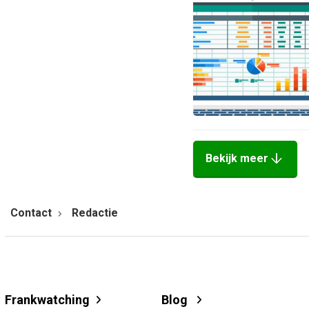
arrow_downward
Bekijk meer
Contact
Redactie
Frankwatching
Blog