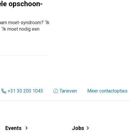
pele opschoon-
naam moet-syndroom? ‘Ik
 ‘Ik moet nodig een
+31 30 200 1045
Tarieven
Meer contactopties
Events
Jobs