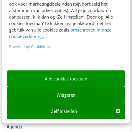
ook voor marketingdoeleinden (bijvoorbeeld het
Whitepapers
afstemmen van advertenties). Wil je je voorkeuren
aanpassen, klik dan op ‘Zelf instellen’. Door op ‘Alle
Blog
cookies toestaan’ te klikken, ga je akkoord met het
gebruik van alle cookies zoals
omschreven in onze
AI & Tech
cookieverklaring
.
Content & Communicatie
Powered by CookieInfo
Klantcontact & CX
Marketing
Alle cookies toestaan
Social
Themanieuwsbrieven
Weigeren
Community
Zelf instellen
Academy
Agenda