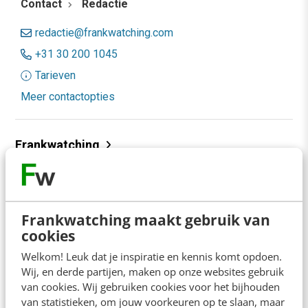
Contact
Redactie
redactie@frankwatching.com
+31 30 200 1045
Tarieven
Meer contactopties
Frankwatching
Adverteren
Contact
Frankwatching maakt gebruik van
Nieuwsbrieven
cookies
Over ons
Welkom! Leuk dat je inspiratie en kennis komt opdoen.
Wij, en derde partijen, maken op onze websites gebruik
Ons team
van cookies. Wij gebruiken cookies voor het bijhouden
Werken bij
van statistieken, om jouw voorkeuren op te slaan, maar