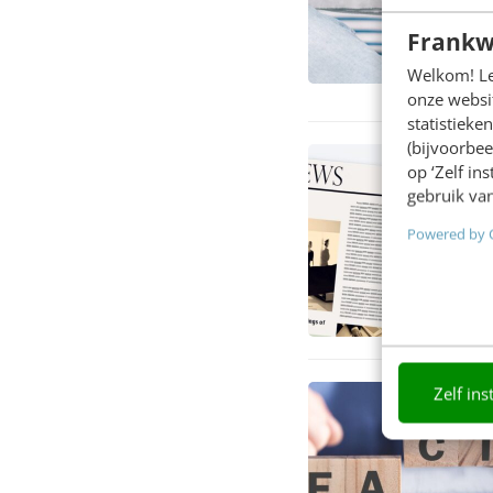
Frankw
Welkom! Leu
onze websit
statistiek
(bijvoorbee
op ‘Zelf in
gebruik van
Powered by 
Zelf ins