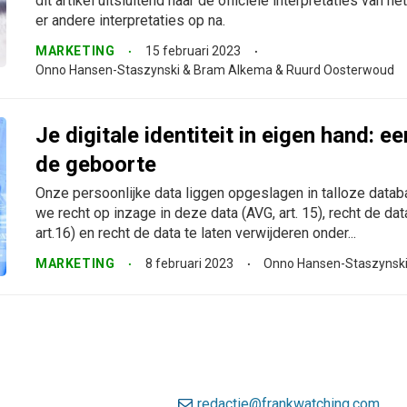
dit artikel uitsluitend naar de officiële interpretaties van 
er andere interpretaties op na.
MARKETING
15 februari 2023
Onno Hansen-Staszynski & Bram Alkema & Ruurd Oosterwoud
Je digitale identiteit in eigen hand: e
de geboorte
Onze persoonlijke data liggen opgeslagen in talloze datab
we recht op inzage in deze data (AVG, art. 15), recht de da
art.16) en recht de data te laten verwijderen onder...
MARKETING
8 februari 2023
Onno Hansen-Staszynsk
redactie@frankwatching.com