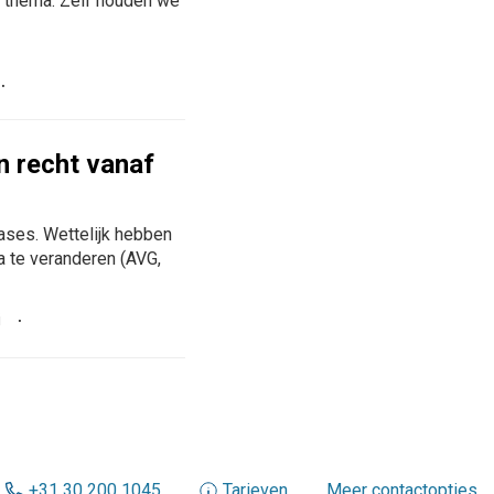
het thema. Zelf houden we
en recht vanaf
ases. Wettelijk hebben
ta te veranderen (AVG,
i
+31 30 200 1045
Tarieven
Meer contactopties