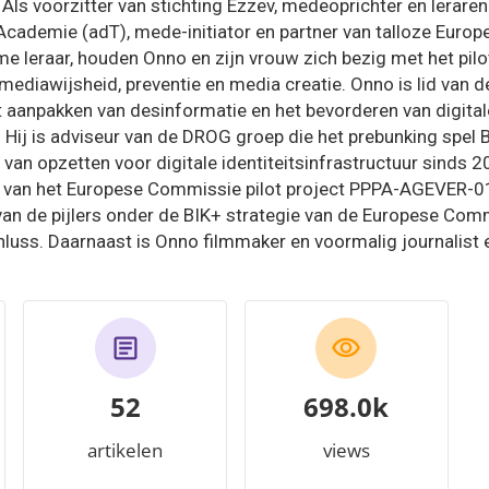
. Als voorzitter van stichting Ezzev, medeoprichter en leraren 
Academie (adT), mede-initiator en partner van talloze Europ
ime leraar, houden Onno en zijn vrouw zich bezig met het pilo
mediawijsheid, preventie en media creatie. Onno is lid van
t aanpakken van desinformatie en het bevorderen van digital
. Hij is adviseur van de DROG groep die het prebunking spe
an opzetten voor digitale identiteitsinfrastructuur sinds 2
er van het Europese Commissie pilot project PPPA-AGEVER-0
n van de pijlers onder de BIK+ strategie van de Europese Com
hluss. Daarnaast is Onno filmmaker en voormalig journalist 
52
824.4k
artikelen
views