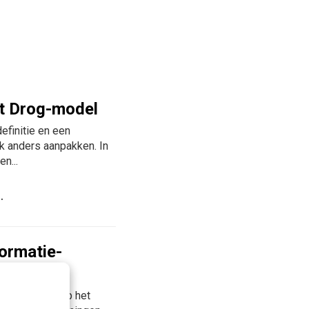
et Drog-model
efinitie en een
k anders aanpakken. In
en...
ormatie-
informatie. Op het