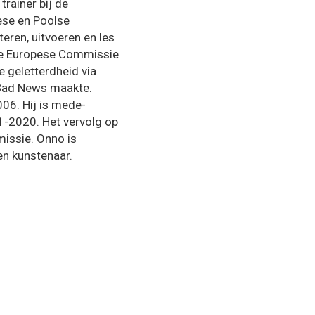
trainer bij de
ese en Poolse
teren, uitvoeren en les
 de Europese Commissie
e geletterdheid via
l Bad News maakte.
006. Hij is mede-
1-2020. Het vervolg op
missie. Onno is
en kunstenaar.