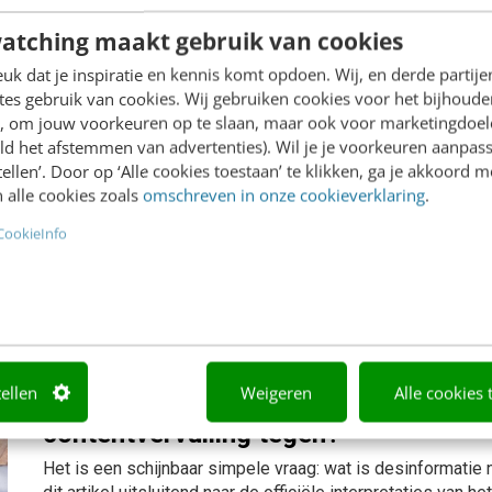
eerste gezicht lijkt dit een goed model, maar het heeft ee
Deze tekortkomingen zijn geen ‘bug’ maar een ‘feature’ van 
atching maakt gebruik van cookies
AI & TECH
3 maart 2023
k dat je inspiratie en kennis komt opdoen. Wij, en derde partij
Onno Hansen-Staszynski & Bram Alkema & Ruurd Oosterwoud
es gebruik van cookies. Wij gebruiken cookies voor het bijhoude
en, om jouw voorkeuren op te slaan, maar ook voor marketingdoe
ld het afstemmen van advertenties). Wil je je voorkeuren aanpass
5 manieren om met desinformatie om
stellen’. Door op ‘Alle cookies toestaan’ te klikken, ga je akkoord m
 alle cookies zoals
omschreven in onze cookieverklaring
.
Desinformatie is iets wat we liever niet tegenkomen. Toch k
voorkomen dat onjuiste informatie wordt verspreidt. Lees in
CookieInfo
interventies desinformatie bestrijden.
MARKETING
22 februari 2023
Onno Hansen-Staszynski & Bram Alkema & Ruurd Oosterwoud
tellen
Weigeren
Alle cookies 
Wat is desinformatie en hoe gaan we
contentvervuiling tegen?
Het is een schijnbaar simpele vraag: wat is desinformatie n