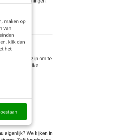
n paar tekortkomingen.
het...
en, maken op
n van
leinden
en, klik dan
 te gaan
et het
an het lastig zijn om te
 dit artikel welke
toestaan
u eigenlijk? We kijken in