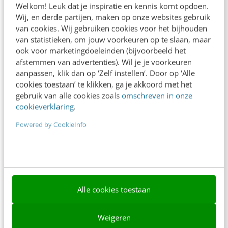
Welkom! Leuk dat je inspiratie en kennis komt opdoen.
Contact
Wij, en derde partijen, maken op onze websites gebruik
van cookies. Wij gebruiken cookies voor het bijhouden
Nieuwsbrieven
van statistieken, om jouw voorkeuren op te slaan, maar
ook voor marketingdoeleinden (bijvoorbeeld het
Over ons
afstemmen van advertenties). Wil je je voorkeuren
aanpassen, klik dan op ‘Zelf instellen’. Door op ‘Alle
Ons team
cookies toestaan’ te klikken, ga je akkoord met het
Werken bij
gebruik van alle cookies zoals
omschreven in onze
cookieverklaring
.
Whitepapers
Powered by CookieInfo
Blog
AI & Tech
Content & Communicatie
Alle cookies toestaan
Klantcontact & CX
Marketing
Weigeren