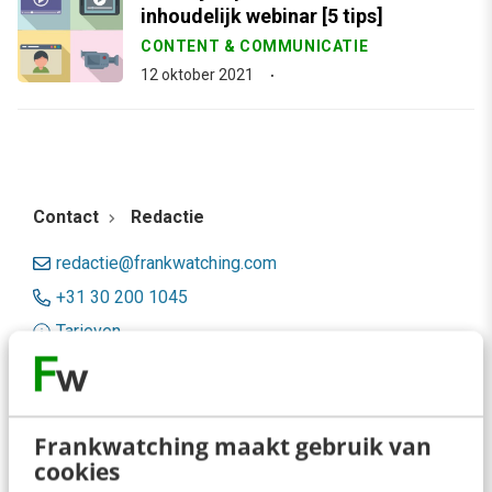
inhoudelijk webinar [5 tips]
CONTENT & COMMUNICATIE
12 oktober 2021
Contact
Redactie
redactie@frankwatching.com
+31 30 200 1045
Tarieven
Meer contactopties
Frankwatching
Frankwatching maakt gebruik van
cookies
Adverteren