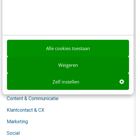
Contact
Nieuwsbrieven
Over ons
Ons team
Alle cookies toestaan
Werken bij
Whitepapers
Weigeren
Blog
Zelf instellen
AI & Tech
Content & Communicatie
Klantcontact & CX
Marketing
Social