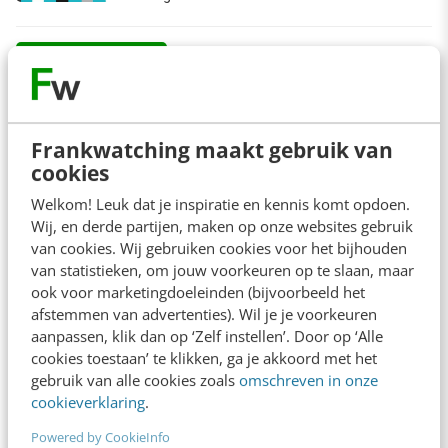
arrow_downward
Bekijk meer
Frankwatching maakt gebruik van
cookies
Contact
Redactie
Welkom! Leuk dat je inspiratie en kennis komt opdoen.
redactie@frankwatching.com
Wij, en derde partijen, maken op onze websites gebruik
van cookies. Wij gebruiken cookies voor het bijhouden
+31 30 200 1045
van statistieken, om jouw voorkeuren op te slaan, maar
Tarieven
ook voor marketingdoeleinden (bijvoorbeeld het
Meer contactopties
afstemmen van advertenties). Wil je je voorkeuren
aanpassen, klik dan op ‘Zelf instellen’. Door op ‘Alle
cookies toestaan’ te klikken, ga je akkoord met het
gebruik van alle cookies zoals
omschreven in onze
Frankwatching
cookieverklaring
.
Adverteren
Powered by CookieInfo