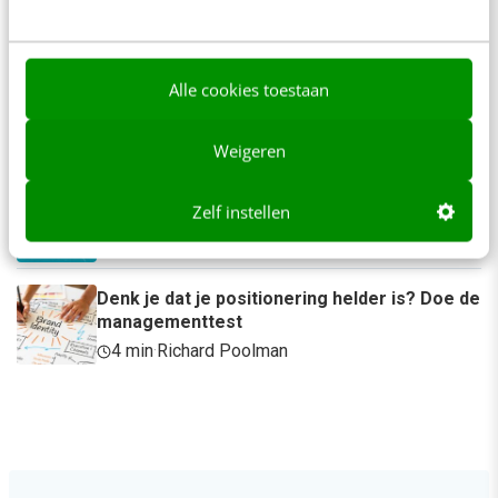
4 min
·
Inès Maus
“Bedrijven die stevig staan in hun waarden
Alle cookies toestaan
komen deze geopolitieke storm het beste
door” [podcast]
3 min
·
Stef Heutink
Weigeren
Zo bouw je een AI die het niet met je eens is
Zelf instellen
[stappenplan]
6 min
·
Kim Pot
Denk je dat je positionering helder is? Doe de
managementtest
4 min
·
Richard Poolman