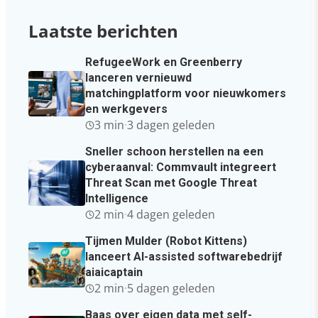
Laatste berichten
RefugeeWork en Greenberry
lanceren vernieuwd
matchingplatform voor nieuwkomers
en werkgevers
3 min
·
3 dagen geleden
Sneller schoon herstellen na een
cyberaanval: Commvault integreert
Threat Scan met Google Threat
Intelligence
2 min
·
4 dagen geleden
Tijmen Mulder (Robot Kittens)
lanceert AI-assisted softwarebedrijf
aiaicaptain
2 min
·
5 dagen geleden
Baas over eigen data met self-