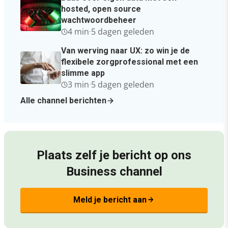
hosted, open source
wachtwoordbeheer
4 min
·
5 dagen geleden
Van werving naar UX: zo win je de
flexibele zorgprofessional met een
slimme app
3 min
·
5 dagen geleden
Alle channel berichten
Plaats zelf je bericht op ons
Business channel
Meld je bericht aan
arrow_forward