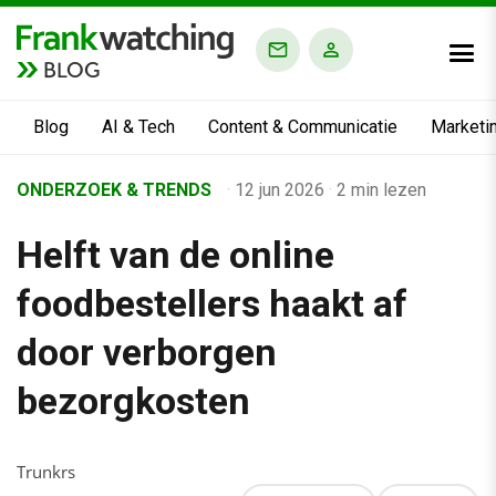
BLOG
Blog
AI & Tech
Content & Communicatie
Marketi
Home
ONDERZOEK & TRENDS
·
12 jun 2026
·
2 min lezen
›
Helft van de online
Business Channel
›
foodbestellers haakt af
Helft van de online foodbestellers haakt af door verborgen b
door verborgen
bezorgkosten
Trunkrs