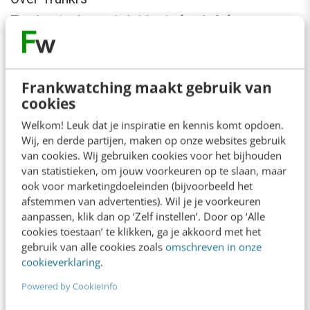
Trunkrs is de marktleider in fresh & frozen e-
commerce bezorging in de Benelux. Vanuit
Woerden orchestreert het bedrijf een netwerk
Frankwatching maakt gebruik van
van 500+ chauffeurs en 25+ regionale depots
cookies
dat dagelijks zendingen bezorgt voor meer dan
Welkom! Leuk dat je inspiratie en kennis komt opdoen.
200 e-commerce merchants in Nederland en
Wij, en derde partijen, maken op onze websites gebruik
Vlaanderen. Trunkrs is opgericht in 2015 door
van cookies. Wij gebruiken cookies voor het bijhouden
van statistieken, om jouw voorkeuren op te slaan, maar
Jan Wijn en Dimitri Balai en Hidde Stokvis en
ook voor marketingdoeleinden (bijvoorbeeld het
levert circa 4 miljoen zendingen per jaar, met
afstemmen van advertenties). Wil je je voorkeuren
aanpassen, klik dan op ‘Zelf instellen’. Door op ‘Alle
een focus op same-day en avondbezorging. De
cookies toestaan’ te klikken, ga je akkoord met het
afgelopen jaren positioneerde Trunkrs zich
gebruik van alle cookies zoals
omschreven in onze
cookieverklaring
.
expliciet op foodcommerce, het
snelstgroeiende segment van Nederlandse e-
Powered by CookieInfo
commerce. Meer informatie: trunkrs.nl en