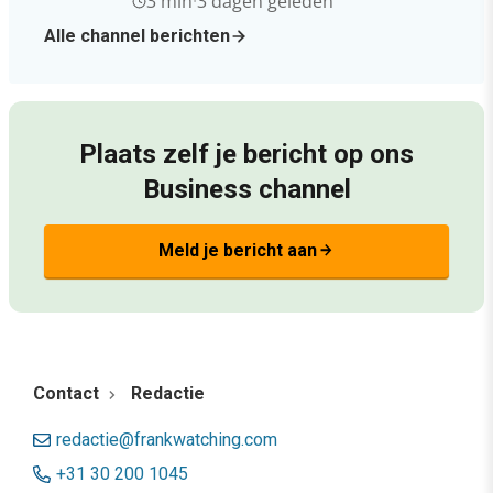
3 min
·
3 dagen geleden
Alle channel berichten
Plaats zelf je bericht op ons
Business channel
Meld je bericht aan
arrow_forward
Contact
Redactie
redactie@frankwatching.com
+31 30 200 1045