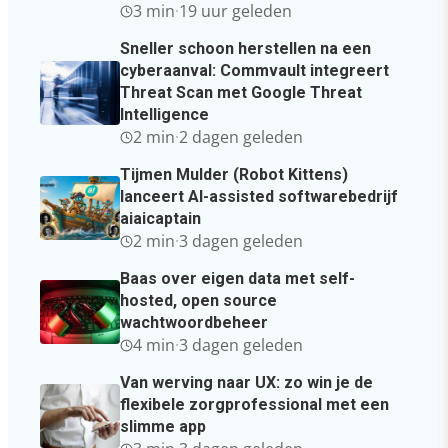
3 min
·
19 uur geleden
Sneller schoon herstellen na een
cyberaanval: Commvault integreert
Threat Scan met Google Threat
Intelligence
2 min
·
2 dagen geleden
Tijmen Mulder (Robot Kittens)
lanceert AI-assisted softwarebedrijf
aiaicaptain
2 min
·
3 dagen geleden
Baas over eigen data met self-
hosted, open source
wachtwoordbeheer
4 min
·
3 dagen geleden
Van werving naar UX: zo win je de
flexibele zorgprofessional met een
slimme app