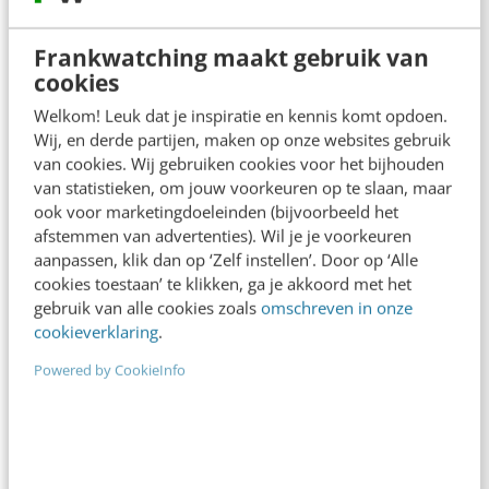
meerdere kanalen, verrijkt met AI-
Frankwatching maakt gebruik van
aanbevelingen en automatiseringen.
cookies
Welkom! Leuk dat je inspiratie en kennis komt opdoen.
Aizy verwacht dat OpenAI zijn
Wij, en derde partijen, maken op onze websites gebruik
advertentieplatform de komende periode blijft
van cookies. Wij gebruiken cookies voor het bijhouden
van statistieken, om jouw voorkeuren op te slaan, maar
uitbreiden, en werkt zelf aan het integreren van
ook voor marketingdoeleinden (bijvoorbeeld het
de OpenAI-data met zijn eigen platform.
afstemmen van advertenties). Wil je je voorkeuren
Klanten van Aizy kunnen uiteindelijk via één
aanpassen, klik dan op ‘Zelf instellen’. Door op ‘Alle
cookies toestaan’ te klikken, ga je akkoord met het
omgeving hun campagnes, inzichten en
gebruik van alle cookies zoals
omschreven in onze
optimalisaties beheren over alle relevante
cookieverklaring
.
advertentieplatformen.
Powered by CookieInfo
Dit bericht is geplaatst op ons open Business
channel en valt buiten de verantwoordelijkheid