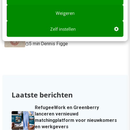
AI-content rankt pas als je iets te zeggen
hebt
Weigeren
6 min
·
Sicco Dijkman
Zelf instellen
AI-labels: wanneer zijn ze verplicht,
verstandig of overbodig?
5 min
·
Dennis Figge
Laatste berichten
RefugeeWork en Greenberry
lanceren vernieuwd
matchingplatform voor nieuwkomers
en werkgevers