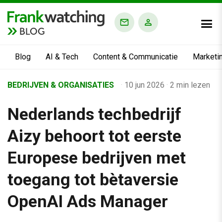
BLOG
Blog
AI & Tech
Content & Communicatie
Marketi
Home
BEDRIJVEN & ORGANISATIES
·
10 jun 2026
·
2 min lezen
›
Nederlands techbedrijf
Business Channel
›
Aizy behoort tot eerste
Nederlands techbedrijf Aizy behoort tot eerste Europese bed
Europese bedrijven met
toegang tot bètaversie
OpenAI Ads Manager