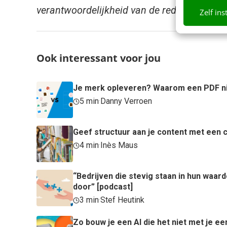
verantwoordelijkheid van de redactie.
Zelf ins
Ook interessant voor jou
Je merk opleveren? Waarom een PDF ni
5 min
·
Danny Verroen
Geef structuur aan je content met een c
4 min
·
Inès Maus
“Bedrijven die stevig staan in hun waa
door” [podcast]
3 min
·
Stef Heutink
Zo bouw je een AI die het niet met je ee