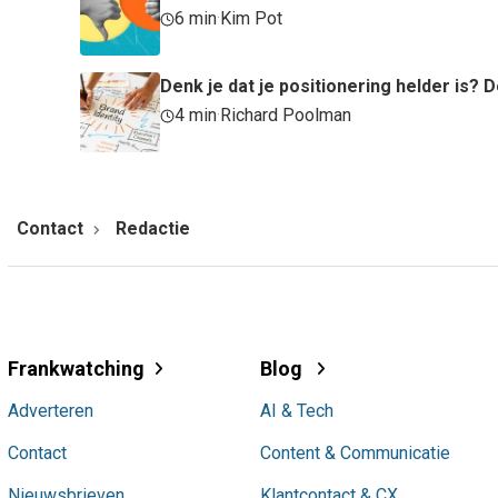
6 min
·
Kim Pot
Denk je dat je positionering helder is
4 min
·
Richard Poolman
Contact
Redactie
Frankwatching
Blog
Adverteren
AI & Tech
Contact
Content & Communicatie
Nieuwsbrieven
Klantcontact & CX