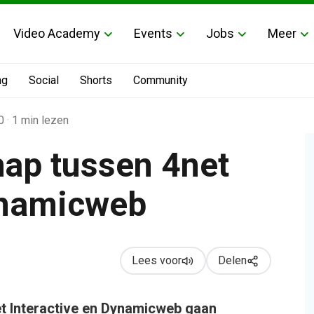
Video Academy
Events
Jobs
Meer
ng
Social
Shorts
Community
0
·
1 min lezen
ap tussen 4net
ynamicweb
micweb
Lees voor
Delen
t Interactive en Dynamicweb gaan