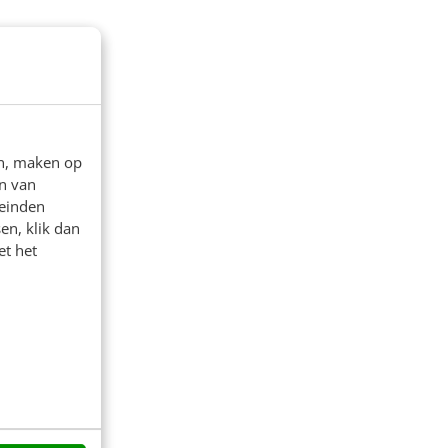
en, maken op
n van
leinden
en, klik dan
et het