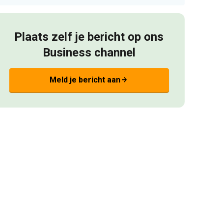
Plaats zelf je bericht op ons
Business channel
Meld je bericht aan
arrow_forward