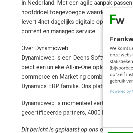
in Nederland. Met een agile aanpak passen
hoofddoel toegevoegde waarde te bieden v
levert 4net dagelijks digitale oplossingen o
content en managed service.
Frankw
Over Dynamicweb
Welkom! Leu
onze websit
Dynamicweb is een Deens Software as a Ser
statistiek
biedt een unieke All-in-One oplossing – he
(bijvoorbee
op ‘Zelf in
commerce en Marketing combineert met tur
gebruik van
Dynamics ERP familie. Ons platform optima
Powered by 
Dynamicweb is momenteel vertegenwoordig
gecertificeerde partners, 4000 klanten en 
Dit bericht is geplaatst op ons open Busine