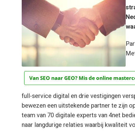
str
Ned
waa
Par
Met
Van SEO naar GEO? Mis de online mastercou
full-service digital en drie vestigingen ver
bewezen een uitstekende partner te zijn op
team van 70 digitale experts van 4net bedi
naar langdurige relaties waarbij kwaliteit v