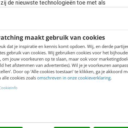
 zij de nieuwste technologieën toe met als
oor de klant. Met een team van 70 experts
p het gebied van strategie, techniek,
atching maakt gebruik van cookies
k dat je inspiratie en kennis komt opdoen. Wij, en derde partij
es gebruik van cookies. Wij gebruiken cookies voor het bijhoude
vice (SaaS) bedrijf, opgericht in 1999 en
en, om jouw voorkeuren op te slaan, maar ook voor marketingdoe
t enige platform dat CMS, PIM, E-
ld het afstemmen van advertenties). Wil je je voorkeuren aanpass
stellen’. Door op ‘Alle cookies toestaan’ te klikken, ga je akkoord m
nkey integraties voor de hele Microsoft
 alle cookies zoals
omschreven in onze cookieverklaring
.
liseert uw digitale business en inkomsten.
CookieInfo
d in 13 landen via meer dan 200
12000 websites.
ss channel en valt buiten de