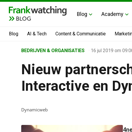
Blog
Academy
BLOG
Blog
AI & Tech
Content & Communicatie
Marketi
Home
BEDRIJVEN & ORGANISATIES
·
16 jul 2019
om 09:0
›
Nieuw partnersch
Business Channel
›
Interactive en D
Nieuw partnerschap tussen 4net Interactive en Dyna
Dynamicweb
4ne