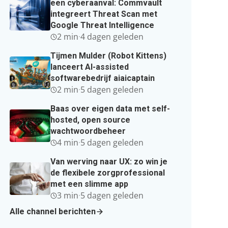
een cyberaanval: Commvault
integreert Threat Scan met
Google Threat Intelligence
2 min
·
4 dagen geleden
Tijmen Mulder (Robot Kittens)
lanceert AI-assisted
softwarebedrijf aiaicaptain
2 min
·
5 dagen geleden
Baas over eigen data met self-
hosted, open source
wachtwoordbeheer
4 min
·
5 dagen geleden
Van werving naar UX: zo win je
de flexibele zorgprofessional
met een slimme app
3 min
·
5 dagen geleden
Alle channel berichten