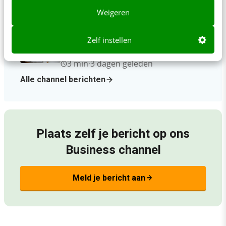
4 min
·
3 dagen geleden
Weigeren
Van werving naar UX: zo win je de
Zelf instellen
flexibele zorgprofessional met een
slimme app
3 min
·
3 dagen geleden
Alle channel berichten
Plaats zelf je bericht op ons
Business channel
Meld je bericht aan
arrow_forward