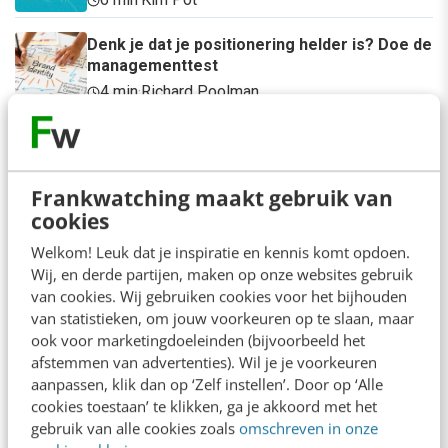
Denk je dat je positionering helder is? Doe de
managementtest
4 min
·
Richard Poolman
LinkedIn Ads is niet te duur, je biedt gewoon
te veel
6 min
·
Pieter-Jan Maleux
Frankwatching maakt gebruik van
cookies
AI-content rankt pas als je iets te zeggen
hebt
Welkom! Leuk dat je inspiratie en kennis komt opdoen.
Wij, en derde partijen, maken op onze websites gebruik
6 min
·
Sicco Dijkman
van cookies. Wij gebruiken cookies voor het bijhouden
van statistieken, om jouw voorkeuren op te slaan, maar
ook voor marketingdoeleinden (bijvoorbeeld het
afstemmen van advertenties). Wil je je voorkeuren
aanpassen, klik dan op ‘Zelf instellen’. Door op ‘Alle
cookies toestaan’ te klikken, ga je akkoord met het
gebruik van alle cookies zoals
omschreven in onze