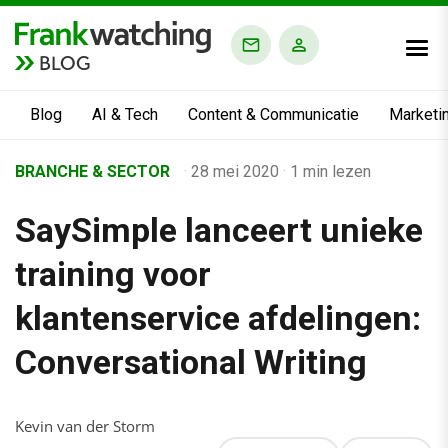
BLOG
Blog
AI & Tech
Content & Communicatie
Marketi
Home
BRANCHE & SECTOR
·
28 mei 2020
·
1 min lezen
›
SaySimple lanceert unieke
Business Channel
›
training voor
Alle artikelen
klantenservice afdelingen:
›
Conversational Writing
SaySimple lanceert unieke training voor klantenservice afdelin
Kevin van der Storm