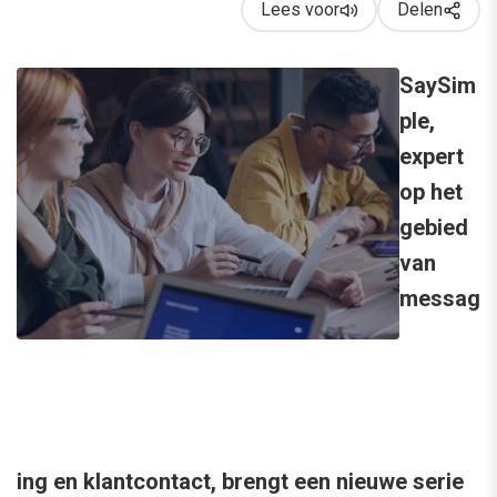
Lees voor
Delen
SaySim
ple,
expert
op het
gebied
van
messag
ing en klantcontact, brengt een nieuwe serie