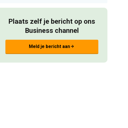
Plaats zelf je bericht op ons
Business channel
Meld je bericht aan
arrow_forward