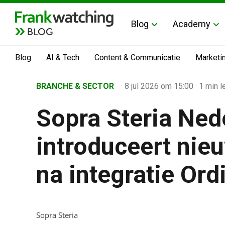
Blog
Academy
BLOG
Blog
AI & Tech
Content & Communicatie
Marketi
Home
BRANCHE & SECTOR
·
8 jul 2026
om 15:00
·
1 min l
›
Sopra Steria Ned
Business Channel
›
introduceert nie
Sopra Steria Nederland introduceert nieuwe positioner
na integratie Ord
Sopra Steria