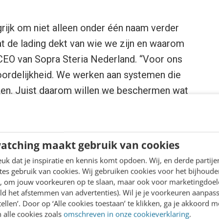
grijk om niet alleen onder één naam verder
at de lading dekt van wie we zijn en waarom
 CEO van Sopra Steria Nederland. “Voor ons
woordelijkheid. We werken aan systemen die
ken. Juist daarom willen we beschermen wat
 de samenleving.”
atching maakt gebruik van cookies
ria dat digitale transformatie niet alleen
k dat je inspiratie en kennis komt opdoen. Wij, en derde partij
ouwbaarheid. Bedrijven, overheden en
es gebruik van cookies. Wij gebruiken cookies voor het bijhoude
afhankelijker van digitale systemen. Wanneer
en, om jouw voorkeuren op te slaan, maar ook voor marketingdoe
ld het afstemmen van advertenties). Wil je je voorkeuren aanpass
nstverlening, privacy, veiligheid en
stellen’. Door op ‘Alle cookies toestaan’ te klikken, ga je akkoord m
taat menselijk oordeel daarom voorop.
 alle cookies zoals
omschreven in onze cookieverklaring
.