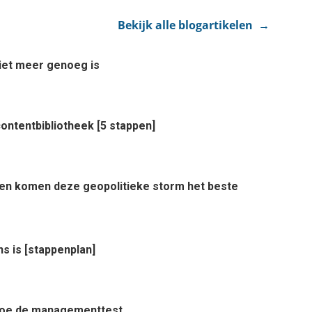
Bekijk alle blogartikelen →
et meer genoeg is
ontentbibliotheek [5 stappen]
rden komen deze geopolitieke storm het beste
ns is [stappenplan]
? Doe de managementtest