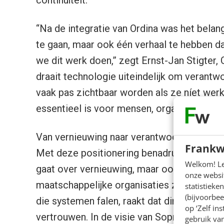
“Na de integratie van Ordina was het belan
te gaan, maar ook één verhaal te hebben d
we dit werk doen,” zegt Ernst-Jan Stigter,
draait technologie uiteindelijk om verant
vaak pas zichtbaar worden als ze níet wer
essentieel is voor mensen, organisaties en
Van vernieuwing naar verantwoordelijkheid
Frankw
Met deze positionering benadrukt Sopra Ste
Welkom! Leu
gaat over vernieuwing, maar ook over betr
onze websit
maatschappelijke organisaties zijn steeds 
statistiek
(bijvoorbee
die systemen falen, raakt dat direct aan die
op ‘Zelf in
vertrouwen. In de visie van Sopra Steria s
gebruik van