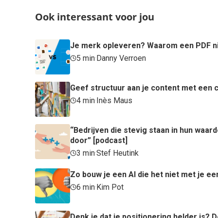
Ook interessant voor jou
Je merk opleveren? Waarom een PDF ni
5 min
·
Danny Verroen
Geef structuur aan je content met een c
4 min
·
Inès Maus
“Bedrijven die stevig staan in hun waa
door” [podcast]
3 min
·
Stef Heutink
Zo bouw je een AI die het niet met je ee
6 min
·
Kim Pot
Denk je dat je positionering helder is