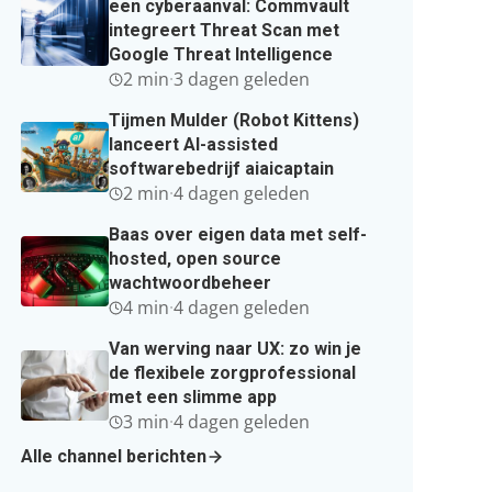
een cyberaanval: Commvault
integreert Threat Scan met
Google Threat Intelligence
2 min
·
3 dagen geleden
Tijmen Mulder (Robot Kittens)
lanceert AI-assisted
softwarebedrijf aiaicaptain
2 min
·
4 dagen geleden
Baas over eigen data met self-
hosted, open source
wachtwoordbeheer
4 min
·
4 dagen geleden
Van werving naar UX: zo win je
de flexibele zorgprofessional
met een slimme app
3 min
·
4 dagen geleden
Alle channel berichten