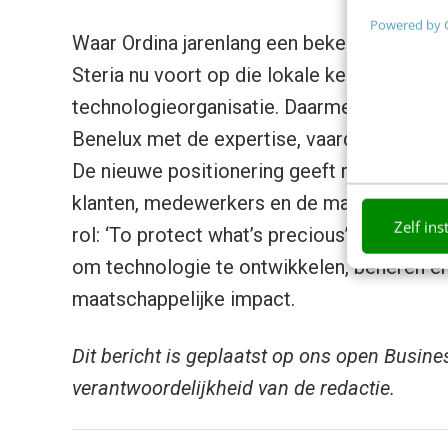
Powered by 
Waar Ordina jarenlang een bekende naam w
Steria nu voort op die lokale kennis en kla
technologieorganisatie. Daarmee combineer
Benelux met de expertise, vaardigheden en 
De nieuwe positionering geeft richting aan 
klanten, medewerkers en de markt. Ook int
Zelf ins
rol: ‘To protect what’s precious’ verbindt
om technologie te ontwikkelen, beheren e
maatschappelijke impact.
Dit bericht is geplaatst op ons open Busine
verantwoordelijkheid van de redactie.