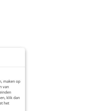
en, maken op
n van
leinden
en, klik dan
et het