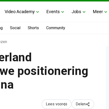
Video Academy
Events
Jobs
Meer
ng
Social
Shorts
Community
ezen
erland
uwe positionering
ing na integratie Ordina
ina
Lees voor
Delen