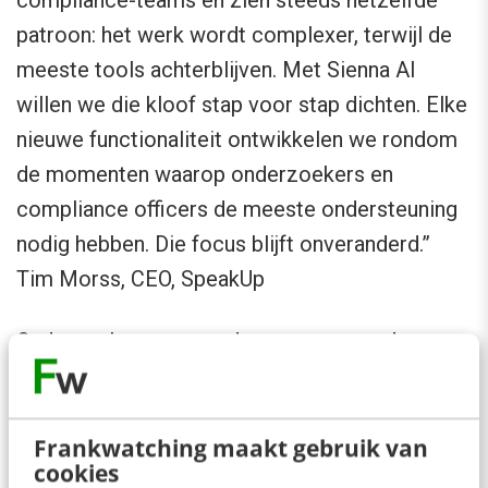
compliance-teams en zien steeds hetzelfde
patroon: het werk wordt complexer, terwijl de
meeste tools achterblijven. Met Sienna AI
willen we die kloof stap voor stap dichten. Elke
nieuwe functionaliteit ontwikkelen we rondom
de momenten waarop onderzoekers en
compliance officers de meeste ondersteuning
nodig hebben. Die focus blijft onveranderd.”
Tim Morss, CEO, SpeakUp
Onderzoeken vormen daarvan een goed
voorbeeld. Veel teams verzamelen vandaag de
dag nog handmatig bewijs uit verschillende
Frankwatching maakt gebruik van
systemen, bouwen tijdlijnen zelf op en schrijven
cookies
eindrapportages vanaf nul. De kwaliteit daarvan