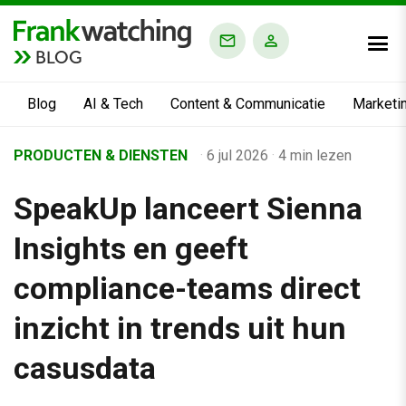
BLOG
Blog
AI & Tech
Content & Communicatie
Marketi
Home
PRODUCTEN & DIENSTEN
·
6 jul 2026
·
4 min lezen
›
SpeakUp lanceert Sienna
Business Channel
›
Insights en geeft
SpeakUp lanceert Sienna Insights en geeft compliance-teams di
compliance-teams direct
inzicht in trends uit hun
casusdata