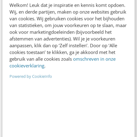
Welkom! Leuk dat je inspiratie en kennis komt opdoen.
hangt vaak af van de persoon die het
Wij, en derde partijen, maken op onze websites gebruik
onderzoek uitvoert. Hoewel steeds meer
van cookies. Wij gebruiken cookies voor het bijhouden
van statistieken, om jouw voorkeuren op te slaan, maar
organisaties hiervoor algemene AI-tools
ook voor marketingdoeleinden (bijvoorbeeld het
inzetten, zijn deze niet ontwikkeld voor de
afstemmen van advertenties). Wil je je voorkeuren
aanpassen, klik dan op ‘Zelf instellen’. Door op ‘Alle
gevoeligheid van complianceonderzoeken, de
cookies toestaan’ te klikken, ga je akkoord met het
vereiste documentatiestandaarden en de
gebruik van alle cookies zoals
omschreven in onze
cookieverklaring
.
complexe regelgeving waarmee rekening moet
worden gehouden.
Powered by CookieInfo
Daarom ontwikkelt SpeakUp een AI-gedreven
onderzoeksomgeving die naadloos aansluit op
de dagelijkse onderzoekspraktijk. Deze
oplossing is ontworpen om:
-bewijsmateriaal automatisch te verzamelen en