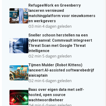
RefugeeWork en Greenberry
lanceren vernieuwd
matchingplatform voor nieuwkomers
en werkgevers
3 min
·
4 dagen geleden
Sneller schoon herstellen na een
cyberaanval: Commvault integreert
Threat Scan met Google Threat
Intelligence
2 min
·
5 dagen geleden
Tijmen Mulder (Robot Kittens)
lanceert AI-assisted softwarebedrijf
aiaicaptain
2 min
·
6 dagen geleden
Baas over eigen data met self-
hosted, open source
wachtwoordbeheer
4 min
·
6 dagen geleden