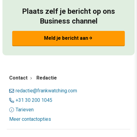
Plaats zelf je bericht op ons
Business channel
Meld je bericht aan
arrow_forward
Contact
Redactie
redactie@frankwatching.com
+31 30 200 1045
Tarieven
Meer contactopties