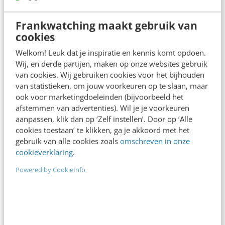
Bekijk alle blogartikelen →
Frankwatching maakt gebruik van
Je merk opleveren? Waarom een PDF niet
cookies
meer genoeg is
Welkom! Leuk dat je inspiratie en kennis komt opdoen.
5 min
·
Danny Verroen
Wij, en derde partijen, maken op onze websites gebruik
van cookies. Wij gebruiken cookies voor het bijhouden
Geef structuur aan je content met een
van statistieken, om jouw voorkeuren op te slaan, maar
contentbibliotheek [5 stappen]
ook voor marketingdoeleinden (bijvoorbeeld het
4 min
·
Inès Maus
afstemmen van advertenties). Wil je je voorkeuren
aanpassen, klik dan op ‘Zelf instellen’. Door op ‘Alle
“Bedrijven die stevig staan in hun waarden
cookies toestaan’ te klikken, ga je akkoord met het
komen deze geopolitieke storm het beste
gebruik van alle cookies zoals
omschreven in onze
door” [podcast]
cookieverklaring
.
3 min
·
Stef Heutink
Powered by CookieInfo
Zo bouw je een AI die het niet met je eens is
[stappenplan]
6 min
·
Kim Pot