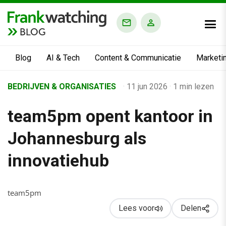
BLOG
Blog
AI & Tech
Content & Communicatie
Marketi
Home
BEDRIJVEN & ORGANISATIES
·
11 jun 2026
·
1 min lezen
›
team5pm opent kantoor in
Business Channel
›
Johannesburg als
team5pm opent kantoor in Johannesburg als innovatiehub
innovatiehub
team5pm
Lees voor
Delen