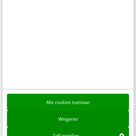
Denk je dat je positionering helder is? Doe de
managementtest
4 min
·
Richard Poolman
Laatste berichten
RefugeeWork en Greenberry
lanceren vernieuwd
matchingplatform voor nieuwkomers
en werkgevers
Alle cookies toestaan
3 min
·
2 dagen geleden
Weigeren
Sneller schoon herstellen na een
cyberaanval: Commvault integreert
Threat Scan met Google Threat
Zelf instellen