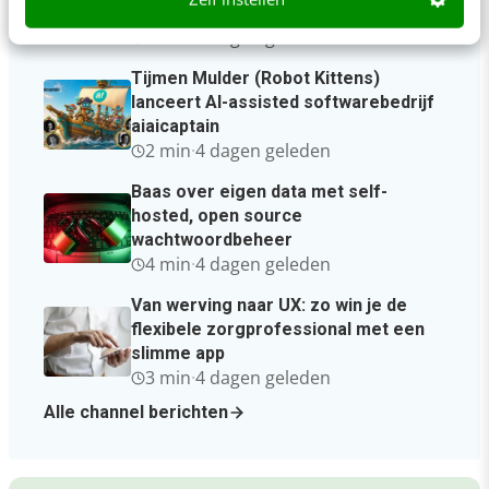
Intelligence
2 min
·
3 dagen geleden
Tijmen Mulder (Robot Kittens)
lanceert AI-assisted softwarebedrijf
aiaicaptain
2 min
·
4 dagen geleden
Baas over eigen data met self-
hosted, open source
wachtwoordbeheer
4 min
·
4 dagen geleden
Van werving naar UX: zo win je de
flexibele zorgprofessional met een
slimme app
3 min
·
4 dagen geleden
Alle channel berichten